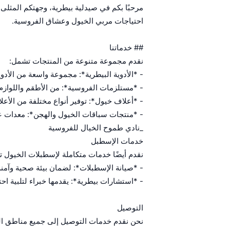
مرحبًا بكم في صيدلية بيطرية، وجهتكم المث
احتياجات مربي الخيول وعشاق الفروسية.
## خدماتنا
نقدم مجموعة متنوعة من المنتجات تشمل:
- *الأدوية البيطرية*: مجموعة واسعة من الأدو
- *مستلزمات الفروسية*: من الأطقم واللوازم 
- *أعلاف خيول*: توفير أنواع مختلفة من الأعل
- *منتجات سباقات الخيول والهجن*: معدات عال
_نادي طموح الخيال للفروسية
خدمات الإسطبل
نقدم أيضًا خدمات متكاملة لإسطبلات الخيول 
- *صيانة الإسطبلات*: لضمان بيئة صحية وآمنة
- *استشارات بيطرية*: يقدمها خبراء لتلبية اح
التوصيل
نحن نقدم خدمات التوصيل إلى جميع مناطق المم