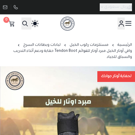
ريال سعودي
0
صيدلية طموح الخيال البيطرية
الرئيسية
مستلزمات ركوب الخيل
لبادات وبطانات السرج
واقي أوتار الخيل مبرد أوتار للقوائم Tendon Boot حماية ودعم أثناء التدريب
والسباق للجياد
لحماية أوتار جوادك