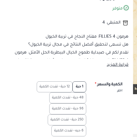
متوفر
المتبقي
4
هرمون FILLIES 4: مفتاح النجاح في تربية الخيول
​هل تسعى لتحقيق أفضل النتائج في مجال تربية الخيول؟
نقدم لكم في صيدلية طموح الخيال البيطرية الحل الأمثل: هرمون
FILLIES 4، الهرمون الفعّال المصمم خصيصًا لدعم دورة التبويض
قراءة المزيد
لدى الأفراس.
​لماذا تختار FILLIES 4؟
​دعم التبويض: يساعد على تحفيز وتثبيت دورة التبويض الطبيعية
الكمية والسعر
*
1 حبة
12 حبة - نفدت الكمية
اختر
لدى الأفراس، مما يزيد من فرص نجاح التلقيح.
48 حبة - نفدت الكمية
​نتائج موثوقة: بفضل تركيبته المتقدمة، يمنحك نتائج مضمونة
لتحقيق أهدافك في التناسل.
96 حبة - نفدت الكمية
​جودة عالية: تم تصنيعه وفقًا لأعلى معايير الجودة لضمان سلامة
250 حبة - نفدت الكمية
وفعالية المنتج.
6 حبه - نفدت الكمية
​ثقة الخبراء: يُعد اختيارًا مفضلًا للمربين المحترفين والأطباء