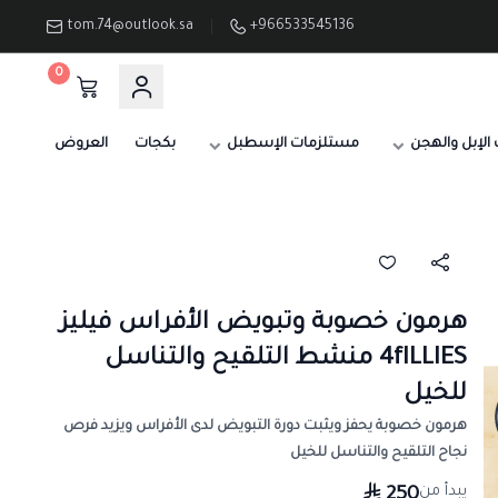
tom.74@outlook.sa
+966533545136
0
الإبل والهجن
مستلزمات الإسطبل
بكجات
العروض
هرمون خصوبة وتبويض الأفراس فيليز
4fILLIES منشط التلقيح والتناسل
للخيل
هرمون خصوبة يحفز ويثبت دورة التبويض لدى الأفراس ويزيد فرص
نجاح التلقيح والتناسل للخيل
يبدأ من
250