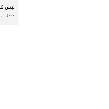
ليش تن
احصل على ا