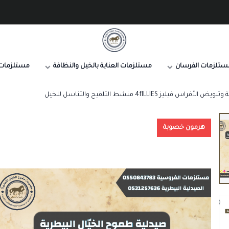
صيدلية طموح الخيال البيطرية
ستلزمات الفرسان
مستلزمات العناية بالخيل والنظافة
مستلزمات 
س فيليز 4fILLIES منشط التلقيح والتناسل للخيل
هرمون خصوبة