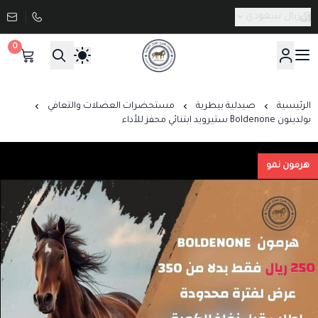
ريال سعودي
0
صيدلية طموح الخيال البيطرية
الرئيسية
صيدلية بيطرية
مستحضرات العضلات والتعافي
بولدينون Boldenone ستيرويد ابتنائي محفز للأداء
هرمون نمو