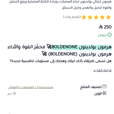
هرمون ابتنائي بولدينون لبناء العضلات وزيادة الكتلة العضلية ورفع التحمل
والقوة للخيل والهجن وخيل السباق
(تقييم واحد)
250
متوفر
هرمون بولدينون BOLDENONE
🚀 محفّز القوة والأداء:
هرمون بولدينون (BOLDENONE) 🚀
هل تسعى للارتقاء بأداء خيلك وهجنك إلى مستويات تنافسية جديدة؟
بولدينون (BOLDENONE)
هو الستيرويد الابتنائي القوي الذي صُمم خصيصًا
قراءة المزيد
لدعم يين من الخيول والهجن في مراحل التكييف والتدريب الشاق. متوفر
الآن بأفضل جودة في
صيدلية طموح الخيال البيطرية
.
تصنيف المنتج
مستحضرات العضلات والتعافي
✨
فوائد البولدينون الرئيسية للسباقات والتحمل:زيادة الكتلة العضلية
الوزن
10 جم
الهزيلة:
يدعم بناء عضلات قوية وخالية من الدهون، مما يعزز القوة
والانفجار.
تحسين إنتاج خلايا الدم الحمراء:
يعمل على زيادة الأكسجين الواصل