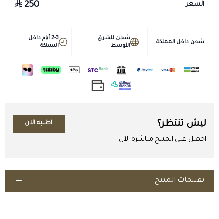
للعضلات، مما يحسّن القدرة على التحمل والأداء على المدى الطويل في
250
السعر
السباقات.
تحفيز الشهية ودعم الوزن:
يساعد على الحفاظ على الوزن المثالي ودعم
شحن للشرق
التغذية السليمة خلال فترات التدريب المكثف.
2-3 أيام داخل
شحن داخل المملكة
الأوسط
المملكة
تسريع عملية التعافي:
يسهل التعافي السريع من الإجهاد التدريبي
والسباقات، مما يسمح بجدول تدريب أكثر كثافة وفعالية.
دعم الأداء الاستراتيجي:
يوفر فوائد طويلة الأمد، مما يجعله خياراً ممتازاً
للاستخدام المدروس في مراحل الإعداد للمنافسات الكبرى.
✅ ضمان الجودة:
جميع منتجاتنا أصلية ومُخزنة وفقاً لأعلى المعايير
البيطرية.
ليش تنتظر؟
اطلبه الان
لا تدع الأداء يتوقف عند حدود!
امنح خيلك وهجنك الدعم اللازم لتحقيق
احصل على المنتج مباشرة الآن
الانتصارات.
🛒
اطلب هرمون بولدينون الآن من صيدلية طموح
الخيال!
تقييمات المنتج