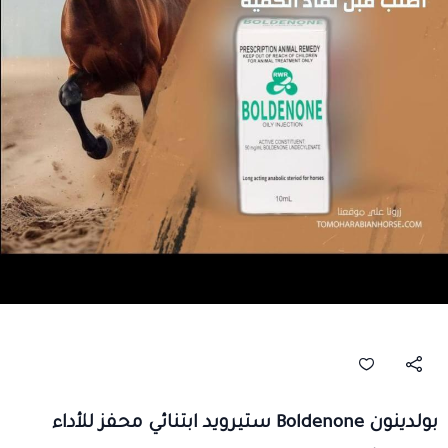
بولدينون Boldenone ستيرويد ابتنائي محفز للأداء