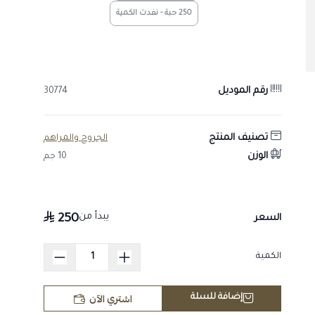
250 حبة - نفدت الكمية
دعم سلامة الجهاز الحركي في خيل السباق والهجن.
طريقة الاستخدام
يُعطى وفق وصف وإشراف الطبيب البيطري والجرعة المحددة
من الشركة المصنّعة.
رقم الموديل
30774
طريقة التخزين
يُحفظ في مكان بارد وجاف بعيدًا عن أشعة الشمس ومتناول
تصنيف المنتج
الجروح والمراهم
الأطفال.
الوزن
10 جم
تنبيهات واحتياطات
مستحضر بيطري يُصرف ويُستخدم تحت إشراف الطبيب البيطري
المختص فقط.
يبدأ من
250
السعر
اقرأ النشرة والتحذيرات والتزم بفترة الأمان (السحب).
يجب الالتزام بالأنظمة المعمول بها وقواعد مكافحة المنشّطات
الكمية
في المسابقات.
اشتري الآن
إضافة للسلة