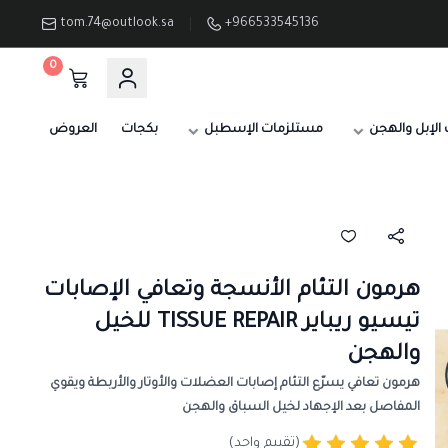
tom.74@outlook.sa
+966533545136
0
الإبل والهجن
مستلزمات الإسطبل
بكجات
العروض
هرمون التئام الأنسجة وتعافي الإصابات
تيسيو ريباير TISSUE REPAIR للخيل
والهجن
هرمون تعافي يسرّع التئام إصابات العضلات والأوتار والأربطة ويقوي
المفاصل بعد الإجهاد لخيل السباق والهجن
(تقييم واحد)