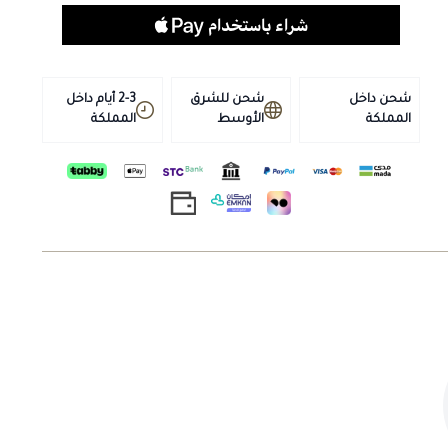
شحن داخل
شحن للشرق
2-3 أيام داخل
المملكة
الأوسط
المملكة