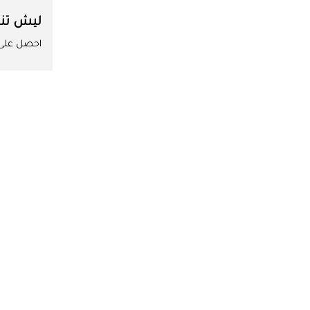
ليش تن
احصل على ا