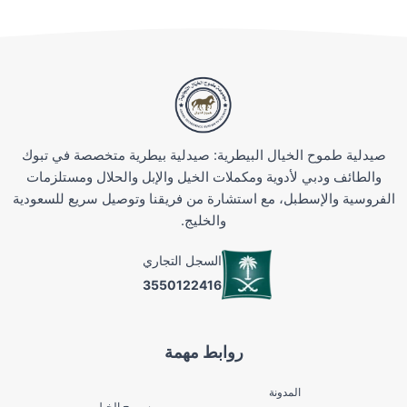
تابعنا علي منصة تيك توك من
تابعنا علي منصة انستقرام من
صيدلية طموح الخيال البيطرية: صيدلية بيطرية متخصصة في تبوك
والطائف ودبي لأدوية ومكملات الخيل والإبل والحلال ومستلزمات
الفروسية والإسطبل، مع استشارة من فريقنا وتوصيل سريع للسعودية
والخليج.
السجل التجاري
3550122416
روابط مهمة
المدونة
سروج الخيل