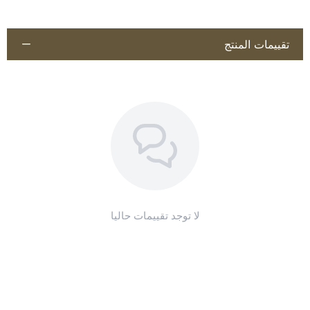
املاح للخيل
علاج مفاصل
فيتامين حافر
تقييمات المنتج
مكمل غذائي للخيول
ابرة مسكن الم
اسيتشيابل فيت
علاج مفاصل
فيتامين حافر
دواء لعلاج الاحتقان
بخاخ جروح
فيتامين ب1
حقنة فيتامين b12
لا توجد تقييمات حاليا
كريم التهاب مفاصل
مزيل حشرات
ابرة مضاد التهاب
FIumezona
Methionine