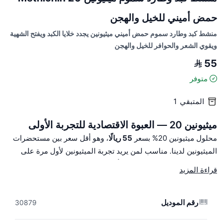
حمض أميني للخيل والهجن
منشط كبد وطارد سموم حمض أميني ميثيونين يجدد خلايا الكبد ويفتح الشهية
ويقوي الشعر والحوافر للخيل والهجن
55
متوفر
المتبقي
1
ميثيونين 20 — العبوة الاقتصادية للتجربة الأولى
محلول ميثيونين 20% بسعر
55 ريالًا
، وهو أقل سعر بين مستحضرات
الميثيونين لدينا. مناسب لمن يريد تجربة الميثيونين لأول مرة على
حيوان واحد قبل الالتزام بكورس أو بعبوة جملة.
قراءة المزيد
ما الذي يفعله الميثيونين
يدعم وظائف الكبد ومعالجة نواتج المجهود والأدوية.
رقم الموديل
30879
حمض أميني أساسي لا يصنّعه الجسم بكميات كافية، يدخل في بناء
البروتين والعضلات.