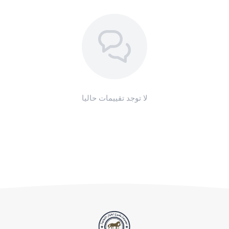
والوزن.
مكمّل داعم ضمن نظام غذائي متوازن، لا بديل عن التغذية والراحة.
يُحفظ في مكان بارد وجاف بعيدًا عن الضوء ومتناول الأطفال.
اطلبه الآن من
صيدلية طموح الخيال البيطرية
بتبوك — توصيل لكل
مناطق المملكة.
لا توجد تقييمات حاليا