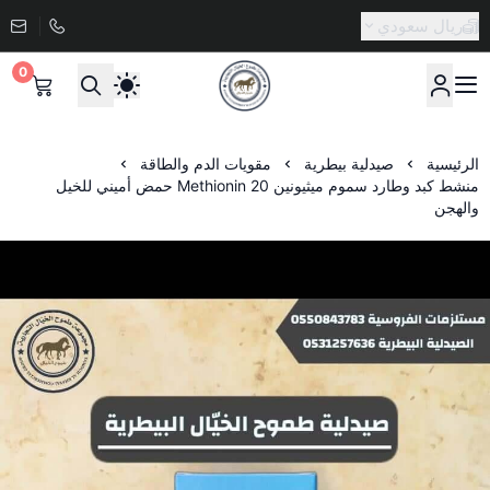
ريال سعودي
0
صيدلية طموح الخيال البيطرية
الرئيسية
صيدلية بيطرية
مقويات الدم والطاقة
منشط كبد وطارد سموم ميثيونين 20 Methionin حمض أميني للخيل
والهجن