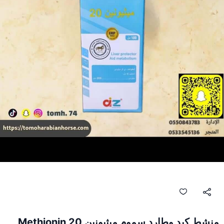
منشط كبد وطارد سموم ميثيونين 20 Methionin