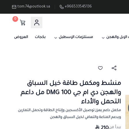
tom.74@outlook.sa
+966533545136
0
الإبل والهجن
مستلزمات الإسطبل
بكجات
العروض
منشط ومكمل طاقة خيل السباق
والهجن دي ام جي DMG 100 مل داعم
التحمل والأداء
مكمل داعم يعزز توصيل الأكسجين وإنتاج الطاقة وتحمل التمارين
ويدعم المناعة والتعافي لخيل السباق والهجن
يبدأ من
210