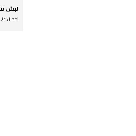
ليش تن
احصل على ا