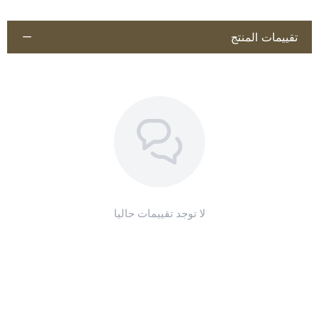
لتنظيف الممرات، والمناطق المحيطة بالإسطبل، وحتى مناطق تخزين
الأعلاف.
تقييمات المنتج
سهولة التخزين:
تصميمها الأنيق يسهل تعليقها وتخزينها في أي مكان،
مما يحافظ على المساحة مرتبة ومنظمة.
لا توجد تقييمات حاليا