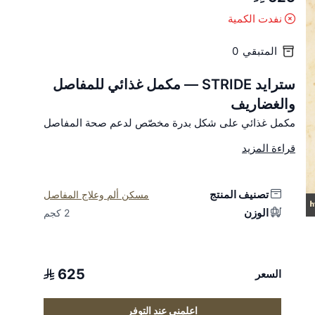
نفدت الكمية
المتبقي
0
سترايد STRIDE — مكمل غذائي للمفاصل
والغضاريف
مكمل غذائي على شكل بدرة مخصّص لدعم صحة المفاصل
والغضاريف في الخيل.
قراءة المزيد
الفئة والاستخدام
مكمل غذائي داعم للمفاصل والغضاريف للخيل.
تصنيف المنتج
مسكن ألم وعلاج المفاصل
المميزات
الوزن
2 كجم
يدعم صحة المفاصل والغضاريف.
يساعد على الحفاظ على مرونة الحركة.
يحتوي على مكوّنات غذائية متكاملة.
625
السعر
طريقة الاستخدام
اعلمني عند التوفر
الجرعة الابتدائية (لمدة 7 أيام): 60 مل لكل 3 كجم من العلف