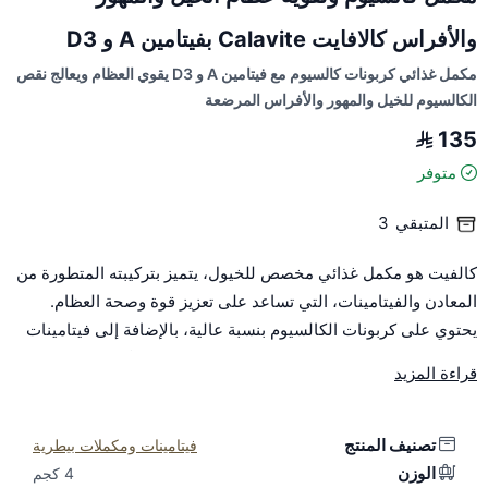
والأفراس كالافايت Calavite بفيتامين A و D3
مكمل غذائي كربونات كالسيوم مع فيتامين A و D3 يقوي العظام ويعالج نقص
الكالسيوم للخيل والمهور والأفراس المرضعة
135
متوفر
المتبقي
3
كالفيت هو مكمل غذائي مخصص للخيول، يتميز بتركيبته المتطورة من
المعادن والفيتامينات، التي تساعد على تعزيز قوة وصحة العظام.
يحتوي على كربونات الكالسيوم بنسبة عالية، بالإضافة إلى فيتامينات
D3 و A الضرورية لامتصاص الكالسيوم بشكل فعال. يُعد خيارًا مثاليًا
قراءة المزيد
للحفاظ على صحة العظام للخيول الصغيرة والمهور والأفراس
المرضعة.
تصنيف المنتج
فيتامينات ومكملات بيطرية
مواصفات كالفيت:
الوزن
4 كجم