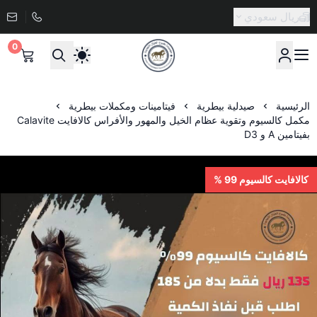
ريال سعودي
0
صيدلية طموح الخيال البيطرية
الرئيسية
صيدلية بيطرية
فيتامينات ومكملات بيطرية
مكمل كالسيوم وتقوية عظام الخيل والمهور والأفراس كالافايت Calavite
بفيتامين A و D3
كالافايت كالسيوم 99 %