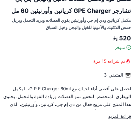
تشارجر GPE Charger كرياتين وأورنيثين 60 مل
مكمل كرياتين ودي إم جي وأورنيثين يقوي العضلات ويزيد التحمل ويزيل
حمض اللاكتيك والأمونيا للخيل والهجن وخيل السباق
520
متوفر
تم شراءه
15
مرة
المتبقي
3
احصل على أقصى أداء لخيلك مع G P E Charger 60ml، المكمل
البيطري المتخصص لتحفيز نمو العضلات وزيادة القوة والتحمل، يحتوي
هذا المنتج على مزيج فعال من دي إم جي، كرياتين، وأورنيثين، الذي
يساعد على إزالة الأمونيا وحمض اللاكتيك من العضلات، مما يعزز قدرة
قراءة المزيد
الخيل والهجن على الأداء بأقصى طاقتها في السباقات والتدريبات
المكثفة.