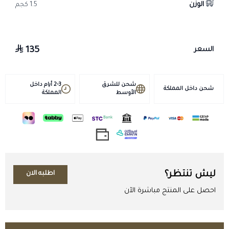
الوزن
1.5 كجم
(21 عنصرًا).
دواعي الاستخدام
مكمل غذائي شامل للاستخدام اليومي لدعم الحالة الغذائية العامة للخيل
135
السعر
والمهور.
طريقة الاستخدام
شحن للشرق
2-3 أيام داخل
يُخلط 50 جم من المنتج لكل 3 كجم من العلف.
شحن داخل المملكة
الأوسط
المملكة
الخيول الكبيرة: بعد المجهود 50 جم/يوم، وفي وقت الراحة 25 جم/يوم.
المهور: بعد المجهود 25 جم/يوم، وفي وقت الراحة 12.5 جم/يوم.
يتوفر معيار بحجم 50 مل داخل العلبة. يُستخدم وفق إرشادات الشركة
المصنّعة.
الحيوانات المستهدفة
ليش تنتظر؟
اطلبه الان
الخيول والمهور.
التخزين
احصل على المنتج مباشرة الآن
يُحفظ في مكان بارد وجاف بعيدًا عن أشعة الشمس ومتناول الأطفال.
تنبيهات