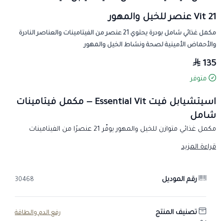
Vit 21 عنصر للخيل والمهور
مكمل غذائي شامل بودرة يحتوي 21 عنصر من الفيتامينات والعناصر النادرة
والأحماض الأمينية لصحة ونشاط الخيل والمهور
135
متوفر
اسيتشيابل فيت Essential Vit — مكمل فيتامينات
شامل
مكمل غذائي متوازن للخيل والمهور يوفّر 21 عنصرًا من الفيتامينات
والعناصر النادرة والأحماض الأمينية للاستخدام اليومي.
قراءة المزيد
الفئة
مكمل غذائي (بودرة) يُضاف إلى العلف.
رقم الموديل
30468
التركيبة
دقيق القمح، دكستروز، كربونات الكالسيوم، دكسترين.
تصنيف المنتج
رفع الدم والطاقة
مجموعة من الفيتامينات الأساسية والعناصر النادرة والأحماض الأمينية