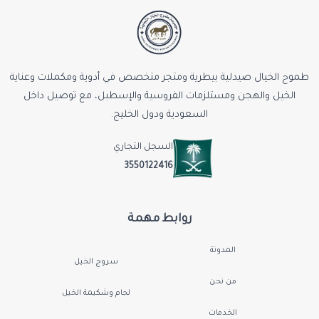
طموح الخيال صيدلية بيطرية ومتجر متخصص في أدوية ومكملات وعناية
الخيل والهجن ومستلزمات الفروسية والإسطبل، مع توصيل داخل
السعودية ودول الخليج.
السجل التجاري
3550122416
روابط مهمة
المدونة
سروج الخيل
من نحن
لجام وشكيمة الخيل
الخدمات