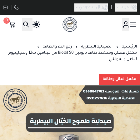
العربية
|
ريال سعودي
0
صيدلية طموح الخيال البيطرية
الرئيسية
الصيدلية البيطرية
رفع الدم والطاقة
مكمل عضلي ومنشط طاقة بايوديل Biodil 50 مل فيتامين ب12 وسيلينيوم
للخيل والمواشي
مكمل غذائي وطاقة