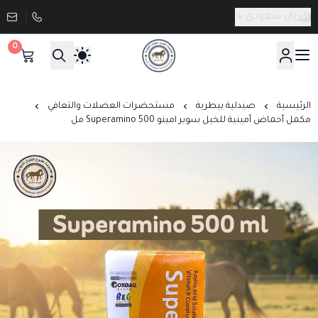
ريال سعودي
0
صيدلية طموح الخيال البيطرية
الرئيسية
صيدلية بيطرية
مستحضرات العضلات والتعافي
مكمل أحماض أمينية للخيل سوبر امينو Superamino 500 مل