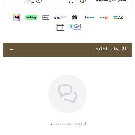
شحن داخل المملكة
مدة الصلاحية 24 شهرًا من تاريخ التصنيع.
الأوسط
المملكة
تنبيهات
مستحضر بيطري يُصرف ويُستخدم تحت إشراف الطبيب البيطري
المختص فقط؛ اقرأ النشرة والتحذيرات والتزم بفترة الأمان (السحب)؛ يجب
الالتزام بالأنظمة المعمول بها وقواعد مكافحة المنشّطات في
المسابقات.
تقييمات المنتج
لا توجد تقييمات حاليا