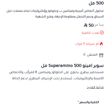
500 مل
محلول أحماض أمينية وفيتامين ب وجلوكوز وإلكتروليتات لبناء عضلات خيل
السباق ودعم التحمل ومقاومة الإجهاد وفتح الشهية
يبدأ من
50
نفدت الكمية
تم شراءه
9
مرات
المتبقي
0
سوبر امينو Superamino 500 مل
مستحضر بيطري يحتوي على الجلوكوز وفيتامين B المركّب والأحماض
الأمينية والإلكتروليتات، يُستخدم تحت الإشراف البيطري لدعم الحالة
الغذائية والتمثيل الغذائي للخيل وتعويض نقص الفيتامينات والعناصر.
قراءة المزيد
الفئة والتركيبة
الفئة: مستحضر بيطري قابل للحقن.
الكمية والسعر
*