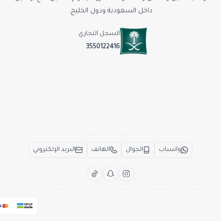
داخل السعودية ودول الخليج.
السجل التجاري
3550122416
واتساب
الجوال
الهاتف
البريد الإلكتروني