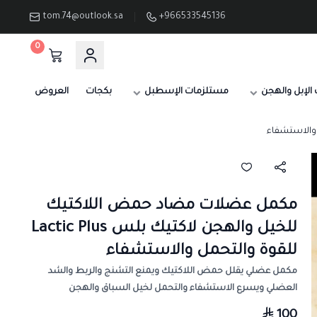
tom.74@outlook.sa
+966533545136
0
الإبل والهجن
مستلزمات الإسطبل
بكجات
العروض
مكمل عضلات مضاد حمض اللاكتيك
للخيل والهجن لاكتيك بلس Lactic Plus
للقوة والتحمل والاستشفاء
مكمل عضلي يقلل حمض اللاكتيك ويمنع التشنج والربط والشد
العضلي ويسرع الاستشفاء والتحمل لخيل السباق والهجن
100