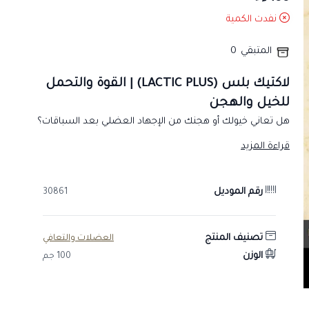
نفدت الكمية
المتبقي
0
لاكتيك بلس (LACTIC PLUS) | القوة والتحمل
للخيل والهجن
هل تعاني خيولك أو هجنك من الإجهاد العضلي بعد السباقات؟
لاكتيك بلس
هو الحل الأمثل لتعزيز الأداء العضلي وضمان
قراءة المزيد
الاستشفاء السريع.
لماذا تختار لاكتيك بلس؟
رقم الموديل
30861
يعمل هذا المكمل المتطور على تقليل تراكم حمض اللاكتيك
(Lactic Acid) في العضلات، مما يمنع حدوث "التشنج" أو "الربط"
ويسمح للحيوان بالاستمرار في العطاء بأعلى كفاءة.
تصنيف المنتج
العضلات والتعافي
الوزن
100 جم
مميزات المنتج:
زيادة الطاقة:
يساعد في تحويل الغذاء إلى طاقة عضلية فعالة.