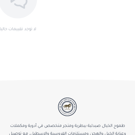
لا توجد تقييمات حاليا
طموح الخيال صيدلية بيطرية ومتجر متخصص في أدوية ومكملات
وعناية الخيل والهجن ومستلزمات الفروسية والإسطبل، مع توصيل