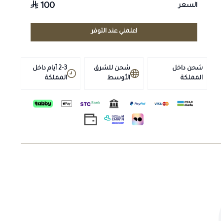
100
السعر
حماية العضلات:
يقلل من خطر الإصابة بالشد العضلي والإجهاد
الحراري.
سرعة الاستشفاء:
اعلمني عند التوفر
يساعد الخيل والهجن على العودة لحالتها
الطبيعية سريعاً بعد المجهود البدني الشاق.
تحسين الأداء:
مثالي لفترة التحضير للسباقات والمهرجانات.
شحن داخل
شحن للشرق
2-3 أيام داخل
طريقة الاستخدام:
المملكة
الأوسط
المملكة
(يُنصح دائماً باتباع تعليمات الطبيب البيطري أو الجرعة المحددة
على العبوة)
يتم إعطاؤه عن طريق الفم (سرنجة) لضمان الامتصاص السريع
قبل أو بعد المنافسة.
اطلبه الآن من صيدلية طموح الخيال!
نحن نهتم بأدق تفاصيل صحة أبطالك.