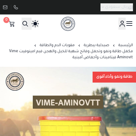
ريال سعودي
0
صيدلية طموح الخيال البيطرية
الرئيسية
صيدلية بيطرية
مقويات الدم والطاقة
مكمل طاقة ونمو وتحمل وفاتح شهية للخيل والهجن فيم امينوفيت Vime
Aminovit فيتامينات وأحماض أمينية
طاقة ونمو وأداء أقوى