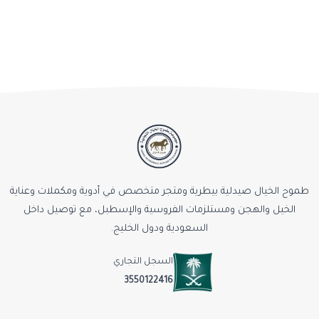
المخلوطة في المعلف.
التزم بفترة الأمان (السحب) قبل الذبح أو استهلاك الحليب عند الاقتضاء.
في المسابقات والسباقات: الالتزام بلوائح مكافحة المنشّطات مسؤولية
المالك؛ راجع لائحة الجهة المنظِّمة قبل المشاركة.
يُحفظ بعيدًا عن متناول الأطفال.
أسئلة شائعة
هل يمكن استخدامه للأمهار الصغيرة؟
نعم، لدعم النمو والتغذية، مع الالتزام بالكمية المناسبة للعمر والوزن.
متى تظهر النتيجة؟
طموح الخيال صيدلية بيطرية ومتجر متخصص في أدوية ومكملات وعناية
يختلف ذلك بحسب الحالة الغذائية للحيوان وسبب الضعف. التحسّن
الخيل والهجن ومستلزمات الفروسية والإسطبل، مع توصيل داخل
الغذائي يُلاحظ عادة خلال أسابيع من الاستخدام المنتظم، لا خلال يوم أو
السعودية ودول الخليج.
يومين — وإن لم يتحسّن الحيوان فالسبب على الأرجح مرضي ويحتاج
تشخيصًا.
السجل التجاري
هل يُخلط مع مكملات أخرى؟
3550122416
يُفضّل عدم الجمع بين عدة مكملات متشابهة في وقت واحد لتفادي تكرار