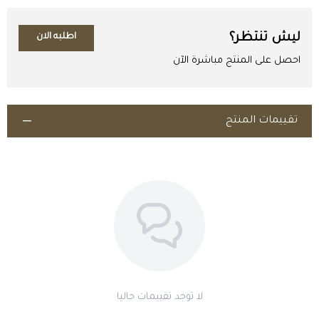
فترات النقاهة بعد المرض واستعادة الحالة العامة.
فترات الإجهاد مثل النقل وتغيّر الفصول.
ليش تنتظر؟
اطلبه الان
ملاحظة مهنية
احصل على المنتج مباشرة الآن
ضعف الحالة العامة أو النحول له سبب في الغالب: ديدان داخلية، مشكلة
أسنان تمنع المضغ، قرحة معدة، عدوى مزمنة، أو نقص كمية العلف
نفسه. المكمل يعوّض النقص ولا يعالج السبب — ابحث عن السبب مع
تقييمات المنتج
الطبيب البيطري بالتوازي.
طريقة الاستخدام
يُخلط مع العلف اليومي.
تُحدَّد الكمية حسب نوع الحيوان ووزنه وعمره والحالة المراد دعمها، وفق
نشرة المستحضر أو إرشاد الطبيب البيطري.
اطلب المنتج
يُستخدم بانتظام خلال مدة الدورة، ولا تتجاوز الجرعة الموصى بها.
احتياطات
لا تجمع أكثر من مكمل فيتاميني في وقت واحد دون استشارة، فبعض
الفيتامينات والمعادن تتراكم وتضرّ بالجرعات العالية.
لا توجد تقييمات حاليا
المسحوق يمتصّ الرطوبة: أغلق العبوة جيدًا بعد كل استخدام، واحفظها
في مكان جاف بارد بعيدًا عن الشمس المباشرة، ولا تترك الكمية