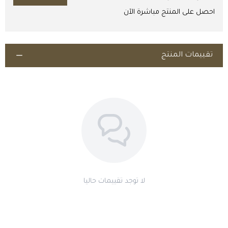
مستحضر بيطري يُصرف ويُستخدم تحت إشراف الطبيب البيطري
احصل على المنتج مباشرة الآن
المختص فقط؛ اقرأ النشرة والتحذيرات والتزم بفترة الأمان (السحب)؛ يجب
الالتزام بالأنظمة المعمول بها وقواعد مكافحة المنشّطات في
المسابقات.
تقييمات المنتج
اطلب المنتج
لا توجد تقييمات حاليا