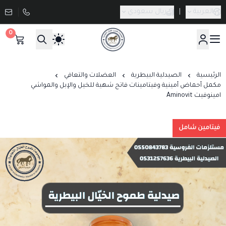
العربية
|
ريال سعودي
0
صيدلية طموح الخيال البيطرية
الرئيسية
الصيدلية البيطرية
العضلات والتعافي
مكمل أحماض أمينية وفيتامينات فاتح شهية للخيل والإبل والمواشي
امينوفيت Aminovit
فيتامين شامل