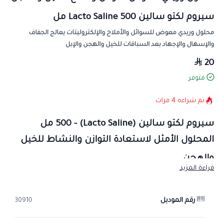
سيروم لكتو سالين Lacto Saline 500 مل
محلول وريدي معوض للسوائل والأملاح والإلكتروليتات يعالج الجفاف
والإسهال والإجهاد بعد السباقات للخيل والهجن والإبل
20
متوفر
تم شراءه
4
مرات
سيروم لكتو سالين (Lacto Saline) – 500 مل
المحلول الأمثل لاستعادة التوازن والنشاط للخيل
والهجن
قراءة المزيد
يُعد
سيروم لكتو سالين
الخيار المفضل والأساسي لملاك الخيل والهجن
الباحثين عن التفوق ي والتعافي السريع. صُمم هذا المحلول الوريدي
بتركيبة متوازنة لتعويض السوائل المفقودة ودعم الوظائف الحيوية للجسم
رقم الموديل
30910
بعد المجهود البدني الشاق أو حالات الجفاف.