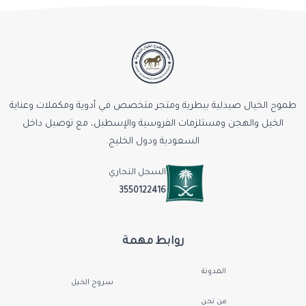
طموح الخيال صيدلية بيطرية ومتجر متخصص في أدوية ومكملات وعناية
الخيل والهجن ومستلزمات الفروسية والإسطبل، مع توصيل داخل
السعودية ودول الخليج.
السجل التجاري
3550122416
روابط مهمة
المدونة
سروج الخيل
من نحن