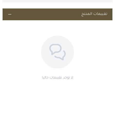
يُحفظ في مكان بارد وجاف بعيداً عن أشعة الشمس المباشرة.
تأكد من سلامة العبوة قبل الاستخدام.
تقييمات المنتج
نصيحة طموح الخيال:
يُنصح دائماً باستشارة الطبيب البيطري المختص
لتحديد الجرعة المناسبة وعدد العبوات حسب الحالة الصحية والوزن.
اطلب المنتج
لا توجد تقييمات حاليا