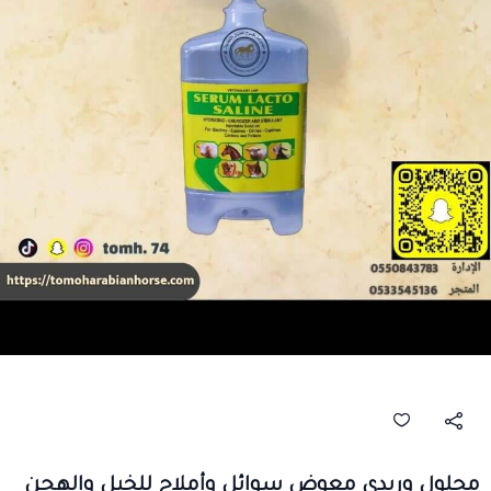
محلول وريدي معوض سوائل وأملاح للخيل والهجن