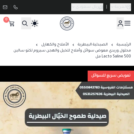
العربية
|
ريال سعودي
0
صيدلية طموح الخيال البيطرية
الرئيسية
الصيدلية البيطرية
الأملاح والكهارل
محلول وريدي معوض سوائل وأملاح للخيل والهجن سيروم لكتو سالين
Lacto Saline 500 مل
تعويض سريع للسوائل