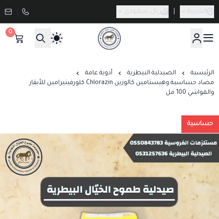
العربية
|
ريال سعودي
0
صيدلية طموح الخيال البيطرية
الرئيسية
الصيدلية البيطرية
أدوية عامة
مضاد حساسية وهيستامين كالوزين Chlorazin كلورفينيرامين للأبقار
والمواشي 100 مل
حساسية