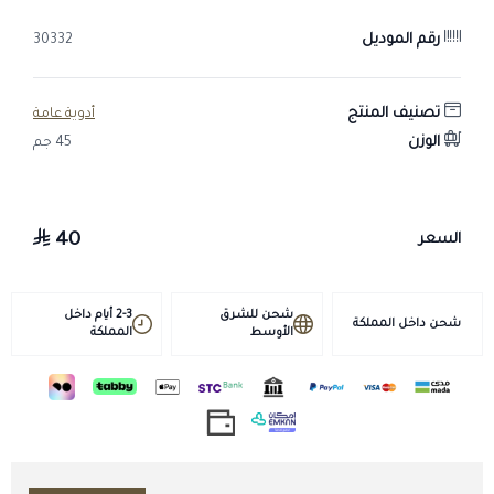
الاستخدام: علاج الأعراض المصاحبة لإفراز الهيستامين في الأبقار.
رقم الموديل
30332
الجرعة:
يتم الاعطاء عن طريق حقن عضلي أو وريدي. يجب أن يكون الحقن الوريدي
بطيئًا.
تصنيف المنتج
أدوية عامة
الحيوانات البالغة: 0.5 مجم كلورفينيرامين مالييت/ كجم من وزن الجسم (ما
الوزن
45 جم
يعادل 5 مل/ 100 كجم من وزن الجسم) مرة واحدة يوميًا لمدة 3 أيام
متتالية.
العجول: 1 مجم كلورفينيرامين مالييت/ كجم من وزن الجسم (ما يعادل 10
40
السعر
مل/ 100 كجم من وزن الجسم) مرة واحدة يوميًا لمدة 3 أيام متتالية.
التحذيرات:
شحن للشرق
2-3 أيام داخل
لا يستخدم في حالات فرط الحساسية للمادة الفعالة.
شحن داخل المملكة
الأوسط
المملكة
لم يتم التأكد من سلامة المنتج أثناء الحمل والرضاعة.
لا يعطى أبدًا بالحقن تحت الجلد.
فترة الانسحاب:
اللحوم ومخلفاتها: يوم واحد.
الحليب: 12 ساعة.