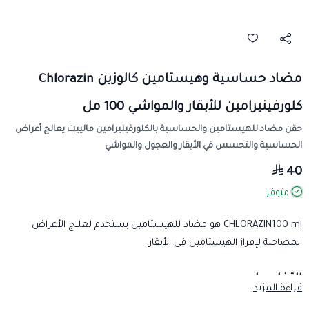
مضاد حساسية وهيستامين كالوزين Chlorazin
كلورفينيرامين للأبقار والمواشي 100 مل
حقن مضاد للهيستامين والحساسية بالكلورفينيرامين مالييت يعالج أعراض
الحساسية والتحسس في الأبقار والعجول والمواشي
40
متوفر
CHLORAZIN100 ml هو مضاد للهيستامين يستخدم لعلاج الأعراض
المصاحبة لإفراز الهيستامين في الأبقار.
التفاصيل:
قراءة المزيد
التركيب: كلورفينيرامين مالييت 10 مجم/مل.