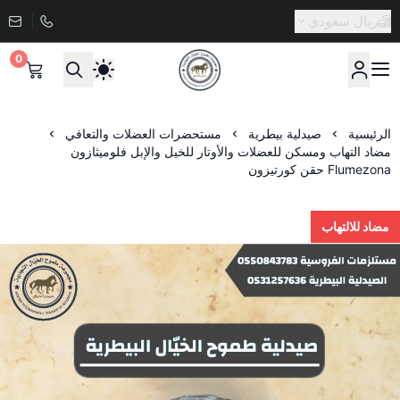
ريال سعودي
0
صيدلية طموح الخيال البيطرية
الرئيسية
صيدلية بيطرية
مستحضرات العضلات والتعافي
مضاد التهاب ومسكن للعضلات والأوتار للخيل والإبل فلوميثازون
Flumezona حقن كورتيزون
مضاد للالتهاب