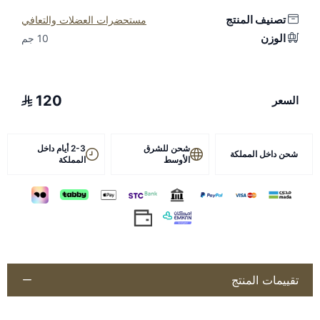
الخيول: 2.5 إلى 5 مل
تصنيف المنتج
مستحضرات العضلات والتعافي
الإبل: 2 إلى 3 مل
الوزن
10 جم
الكلاب: 0.12 إلى 1 مل
المميزات FIumezona :
120
السعر
يخفف الألم والتشنجات العضلية بسرعة
مضاد للالتهاب الناتج عن الإصابات أو العمليات الجراحية
مناسب لمجموعة واسعة من الحالات مثل التسمم العضلي، التهاب
شحن للشرق
2-3 أيام داخل
شحن داخل المملكة
الأوتار، والشد العضلي
الأوسط
المملكة
فعال في علاج حالات الشلل وضغط النخاع الشوكي في الكلاب
والقطط
للمزيد من المنتجات :
ALAMYCIN
Calavite كالافايت
تقييمات المنتج