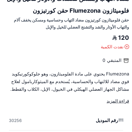
فلوميثازون Flumezona حقن كورتيزون
حقن فلوميثازون كورتيزون مضاد التهاب وحساسية ومسكن يخفف آلام
والتهاب الأوتار والشد والتشنج العضلي للخيل والإبل
120
نفدت الكمية
المتبقي
0
FIumezona يحتوي على مادة الفلوميثازون، وهو جلوكوكورتيكويد
قوي مضاد للالتهاب والحساسية، يُستخدم مع الميثوكاربامول لعلاج
مشاكل الجهاز العضلي الهيكلي في الخيول، الإبل، الكلاب والقطط.
قراءة المزيد
مواصفات FIumezona مضاد للالتهاب :
التركيب: كل 10 مل تحتوي على 5 ملجم من فلوميثازون
رقم الموديل
طريقة الاستخدام: حقن عضلي حسب توجيهات الطبيب البيطري
30256
الجرعة: