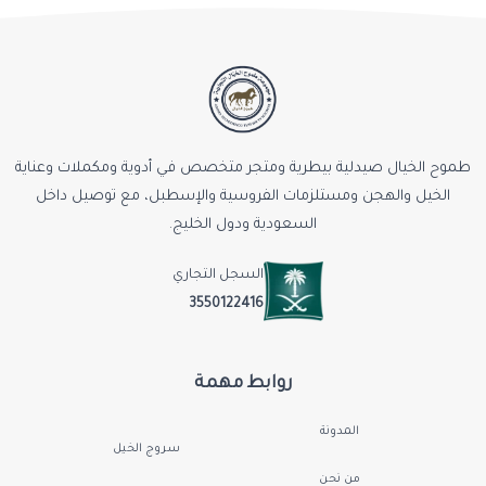
طموح الخيال صيدلية بيطرية ومتجر متخصص في أدوية ومكملات وعناية
الخيل والهجن ومستلزمات الفروسية والإسطبل، مع توصيل داخل
السعودية ودول الخليج.
السجل التجاري
3550122416
روابط مهمة
المدونة
سروج الخيل
من نحن