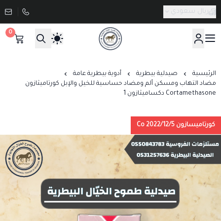
ريال سعودي
0
صيدلية طموح الخيال البيطرية
الرئيسية
صيدلية بيطرية
أدوية بيطرية عامة
مضاد التهاب ومسكن ألم ومضاد حساسية للخيل والإبل كورتاميثازون
Cortamethasone دكساميثازون 1
كورتاميسازون 2022/12/5 Co