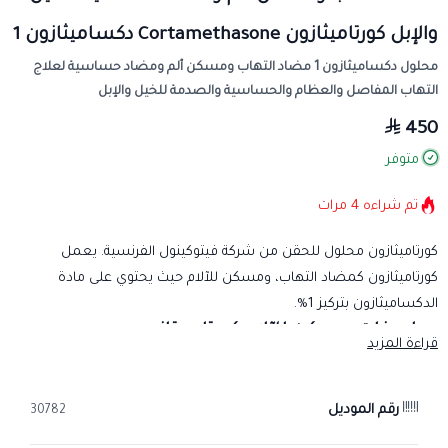
والإبل كورتاميثازون Cortamethasone دكساميثازون 1
محلول دكساميثازون 1 مضاد التهاب ومسكن ألم ومضاد حساسية لعلاج
التهاب المفاصل والعظام والحساسية والصدمة للخيل والإبل
450
متوفر
تم شراءه
4
مرات
كورتاميثازون محلول للحقن من شركة فيتوكينول الفرنسية. يعمل
كورتاميثازون كمضاد التهاب، ومسكن للآلام حيث يحتوي على مادة
الدكساميثازون بتركيز 1%.
مواصفات مسكن للآلام كورتا ميتازون:
قراءة المزيد
كورتاميثازون هو دواء مناسب للخيول والإبل والأبقار والماعز والقطط
والكلاب.
رقم الموديل
يستخدم لعلاج التهابات و مسكن للآلام المفاصل والعظام.
30782
يستخدم كورتاميثازون لعلاج الحساسية والصدمة في الخيول والإبل.