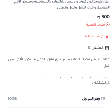
حقن فلوميثازون كورتيزون مضاد للالتهاب والحساسية ومسكن لآلام
المفاصل والأوتار للخيل والإبل والهجن
300
نفدت الكمية
تم شراءه
4
مرات
المتبقي
0
فولفيت ١٠مل مضاد التهاب ستيرويدي قابل للحقن مسكن للألم سباق
خيل
تركيبة فولفيت سباق خيل وهجن
قراءة المزيد
فلوميثازون: 0.5 مجم مواد سواغة كمية كافية: 1 مل
رقم الموديل
30058
التأثير الدوائي
إن استخدام الكورتيكوستيرويد (مثل الفلوميثازون) مع العلاج المضاد