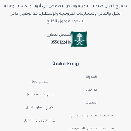
ابرة مسكن الم
طموح الخيال صيدلية بيطرية ومتجر متخصص في أدوية ومكملات وعناية
اسيتشيابل فيت
الخيل والهجن ومستلزمات الفروسية والإسطبل، مع توصيل داخل
علاج مفاصل
السعودية ودول الخليج.
فيتامين حافر
دواء لعلاج الاحتقان
السجل التجاري
بخاخ جروح
3550122416
فيتامين ب1
أقوى مضاد للالتهابات
مضاد التهاب بيطري
روابط مهمة
حقنة فيتامين b12
المدونة
مسكن عظام قوى
سروج الخيل
من نحن
تابعنا علي منصة تيك توك من
لجام وشكيمة الخيل
الخدمات
كرباج ومقاود الخيل
تابعنا علي منصة انستقرام من
سياسة الاستبدال والاسترجاع
بوت وجزم ركوب الخيل
سياسة الاستخدام والخصوصية