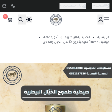
العربية
|
ريال سعودي
0
صيدلية طموح الخيال البيطرية
الرئيسية
الصيدلية البيطرية
أدوية عامة
فولفيت Fluvet فلوميثازون 10 مل للخيل والهجن