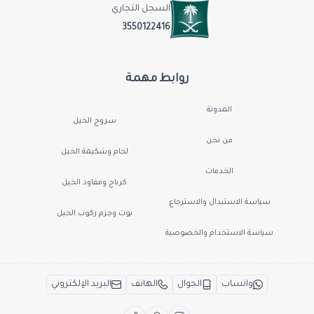
السجل التجاري
3550122416
روابط مهمة
المدونة
سروج الخيل
من نحن
لجام وشكيمة الخيل
الخدمات
كرباج ومقاود الخيل
سياسة الاستبدال والاسترجاع
بوت وجزم ركوب الخيل
سياسة الاستخدام والخصوصية
واتساب
الجوال
الهاتف
البريد الإلكتروني