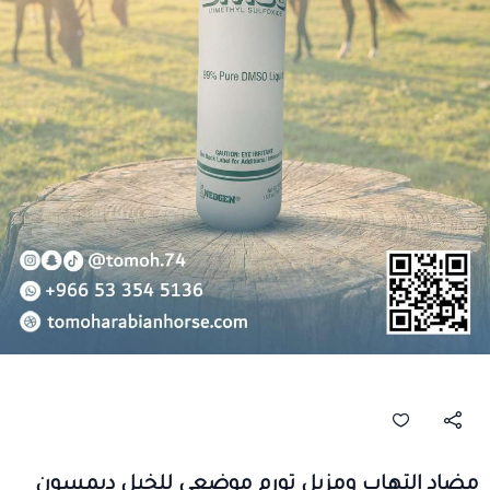
مضاد التهاب ومزيل تورم موضعي للخيل ديمسون