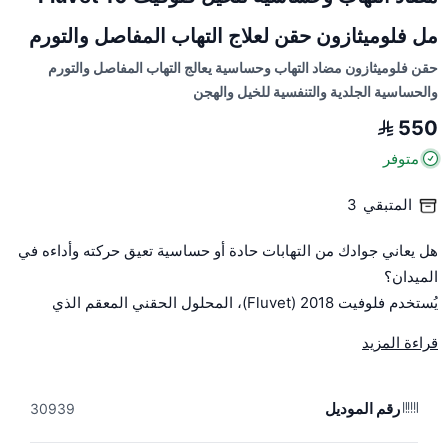
مل فلوميثازون حقن لعلاج التهاب المفاصل والتورم
حقن فلوميثازون مضاد التهاب وحساسية يعالج التهاب المفاصل والتورم
والحساسية الجلدية والتنفسية للخيل والهجن
550
متوفر
المتبقي
3
هل يعاني جوادك من التهابات حادة أو حساسية تعيق حركته وأداءه في
الميدان؟
يُستخدم فلوفيت 2018 (Fluvet)، المحلول الحقني المعقم الذي
يحتوي على مادة "فلوميثازون" (Flumetasona)، كعلاج فعال وسريع
قراءة المزيد
المفعول لمواجهة حالات الالتهاب والحساسية، مما يساعد خيلك على
استعادة عافيته ونشاطه في أسرع وقت.
رقم الموديل
30939
الحيوانات المناسبة للاستخدام