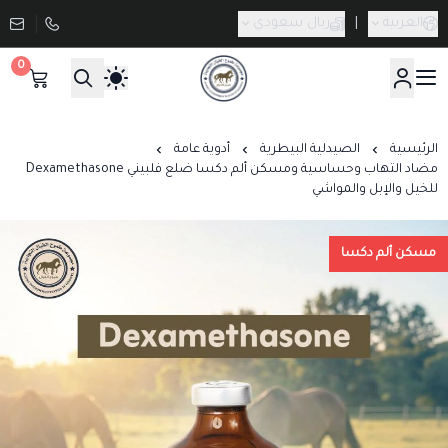
العربية
|
ريال سعودي
0
صيدلية طموح الخيال البيطرية
الرئيسية
الصيدلية البيطرية
أدوية عامة
مضاد التهاب وحساسية ومسكن ألم دكسا ضلع فلبيني Dexamethasone
للخيل والإبل والمواشي
مسكن ألم دكسا