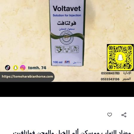
مضاد التهاب ومسكن ألم للخيل والهجن فولتافيت