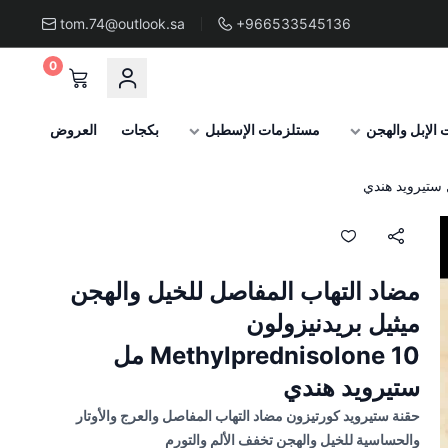
tom.74@outlook.sa
+966533545136
0
الإبل والهجن
مستلزمات الإسطبل
بكجات
العروض
مضاد التهاب المفاصل للخيل والهجن
ميثيل بريدنيزولون
Methylprednisolone 10 مل
ستيرويد هندي
حقنة ستيرويد كورتيزون مضاد التهاب المفاصل والعرج والأوتار
والحساسية للخيل والهجن تخفف الألم والتورم