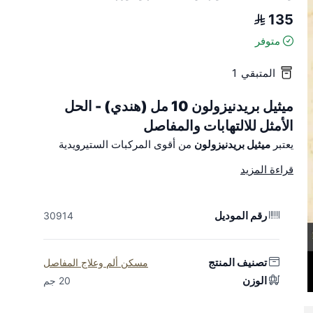
135
متوفر
المتبقي
1
ميثيل بريدنيزولون 10 مل (هندي) - الحل
الأمثل للالتهابات والمفاصل
يعتبر
ميثيل بريدنيزولون
من أقوى المركبات الستيرويدية
المضادة للالتهابات، وهو الخيار الأول للمربين والمضمرين
قراءة المزيد
لعلاج الحالات الالتهابية الحادة والمزمنة في الخيل والهجن.
بتركيبته المتطورة، يضمن لك سرعة الاستجابة وكفاءة الأداء.
رقم الموديل
30914
دواعي الاستعمال (لماذا تختاره؟)
علاج المفاصل والأوتار:
فعال جداً في تخفيف آلام العرج
تصنيف المنتج
مسكن ألم وعلاج المفاصل
والتهابات المفاصل (Arthritis) والتهاب الأجربة.
الوزن
20 جم
مضاد للتحسس:
يساعد في السيطرة على حالات الحساسية
الجلدية والتنفسية الشديدة.