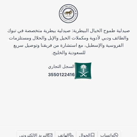
صيدلية طموح الخيال البيطرية: صيدلية بيطرية متخصصة في تبوك
والطائف ودبي لأدوية ومكملات الخيل والإبل والحلال ومستلزمات
الفروسية والإسطبل، مع استشارة من فريقنا وتوصيل سريع
للسعودية والخليج.
السجل التجاري
3550122416
واتساب
الجوال
الهاتف
البريد الإلكتروني