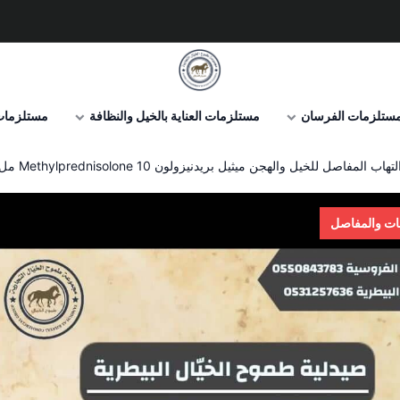
صيدلية طموح الخيال البيطرية
ستلزمات الفرسان
مستلزمات العناية بالخيل والنظافة
مستلزمات 
 المفاصل للخيل والهجن ميثيل بريدنيزولون Methylprednisolone 10 مل ستيرويد هندي
ابات والمفاصل