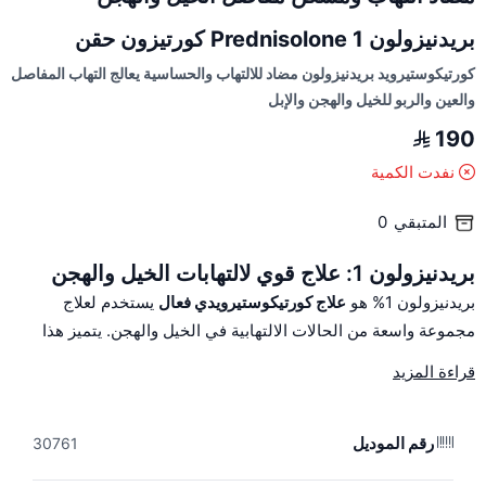
بريدنيزولون Prednisolone 1 كورتيزون حقن
كورتيكوستيرويد بريدنيزولون مضاد للالتهاب والحساسية يعالج التهاب المفاصل
والعين والربو للخيل والهجن والإبل
190
نفدت الكمية
المتبقي
0
بريدنيزولون 1: علاج قوي لالتهابات الخيل والهجن
بريدنيزولون 1% هو
علاج كورتيكوستيرويدي فعال
يستخدم لعلاج
مجموعة واسعة من الحالات الالتهابية في الخيل والهجن. يتميز هذا
العلاج بخصائصه المضادة للالتهاب والمثبطة للمناعة، مما يجعله خيارًا
قراءة المزيد
ممتازًا للتعامل مع المشكلات الصحية التي تؤثر على أداء هذه
الحيوانات القيمة.
رقم الموديل
دواعي الاستخداميستخدم بريدنيزولون 1% في الحالات التالية:
30761
التهاب المفاصل:
يقلل بشكل كبير من الألم والتورم المصاحب