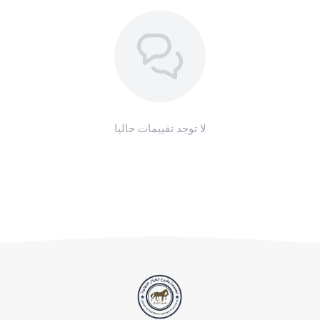
لم يتم إعطاؤه مع علاج مضاد للميكروبات.
الاستخدام المطول قد يسبب آثارًا جانبية
مثل تثبيط جهاز المناعة، زيادة
الشهية، وزيادة التبول. ريبوت يجب على مالك الحيوان أن يلتزم
بالجرعة المحددة من قبل الطبيب البيطري.
لمزيد من المعلومات حول بريدنيزولون 1% أو للاستفسار عن العلاجات
البيطرية الأخرى، لا تتردد في التواصل مع فريق الخبراء لدينا في
صيدليات طموح الخيال البيطرية.
لا توجد تقييمات حاليا