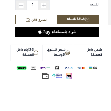
تحسين الأداء ي للخيول.
الكمية
تخزين المنتج:
اشتري الآن
إضافة للسلة
يُحفظ في مكان بارد وجاف بعيدًا عن أشعة الشمس المباشرة
للمزيد من المنتجات :
فلوفيت
سترايد
شحن داخل
شحن للشرق
2-3 أيام داخل
المملكة
الأوسط
المملكة