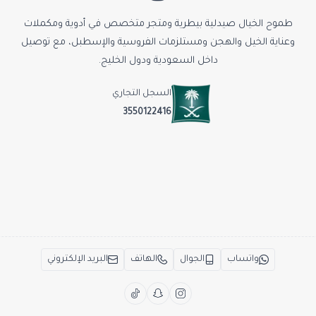
طموح الخيال صيدلية بيطرية ومتجر متخصص في أدوية ومكملات
وعناية الخيل والهجن ومستلزمات الفروسية والإسطبل، مع توصيل
داخل السعودية ودول الخليج.
السجل التجاري
3550122416
واتساب
الجوال
الهاتف
البريد الإلكتروني