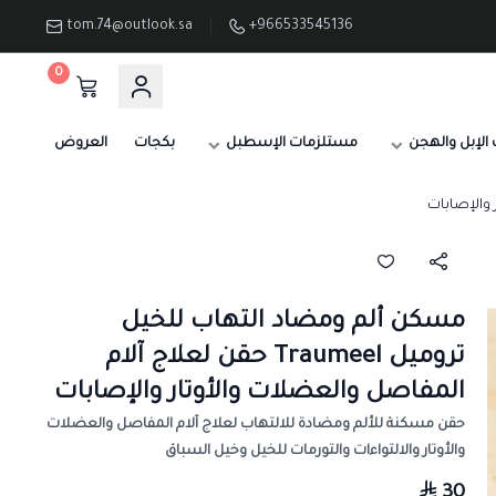
tom.74@outlook.sa
+966533545136
0
الإبل والهجن
مستلزمات الإسطبل
بكجات
العروض
مسكن ألم ومضاد التهاب للخيل
تروميل Traumeel حقن لعلاج آلام
المفاصل والعضلات والأوتار والإصابات
حقن مسكنة للألم ومضادة للالتهاب لعلاج آلام المفاصل والعضلات
والأوتار والالتواءات والتورمات للخيل وخيل السباق
30