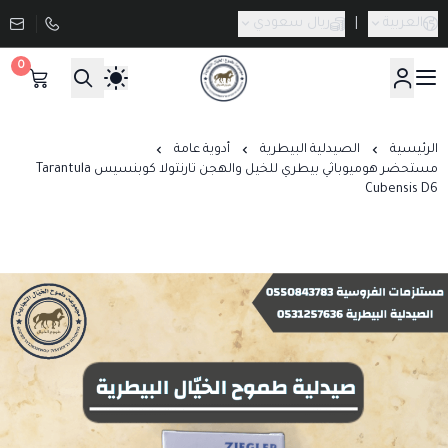
العربية
|
ريال سعودي
0
صيدلية طموح الخيال البيطرية
الرئيسية
الصيدلية البيطرية
أدوية عامة
مستحضر هوميوباثي بيطري للخيل والهجن تارنتولا كوبنسيس Tarantula
Cubensis D6