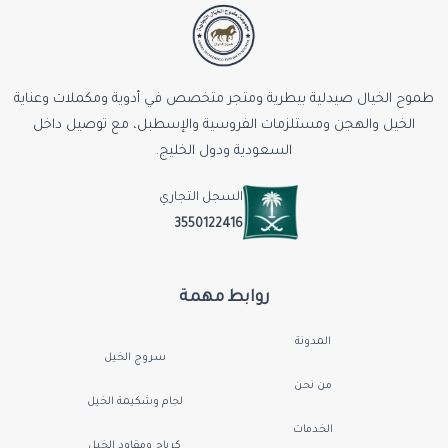
طموح الخيال صيدلية بيطرية ومتجر متخصص في أدوية ومكملات وعناية
الخيل والهجن ومستلزمات الفروسية والإسطبل، مع توصيل داخل
السعودية ودول الخليج.
السجل التجاري
3550122416
روابط مهمة
المدونة
سروج الخيل
من نحن
لجام وشكيمة الخيل
الخدمات
كرباج ومقاود الخيل