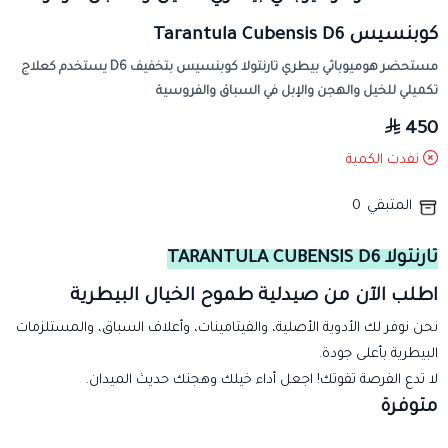
كوبنسيس Tarantula Cubensis D6
مستحضر هوميوباثي بيطري تارنتولا كوبنسيس بتخفيف D6 يستخدم كعلاج
تكميلي للخيل والهجن والإبل في السباق والفروسية
450
نفدت الكمية
المتبقي
0
تارنتولا TARANTULA CUBENSIS D6
اطلب الآن من صيدلية طموح الخيال البيطرية
نحن نوفر لك الأدوية الأصلية، والفيتامينات، وأعلاف السباق، والمستلزمات
البيطرية بأعلى جودة.
لا تدع الفرصة تفوتك! اجعل أداء خيلك وهجنك حديث الميدان.
متوفرة