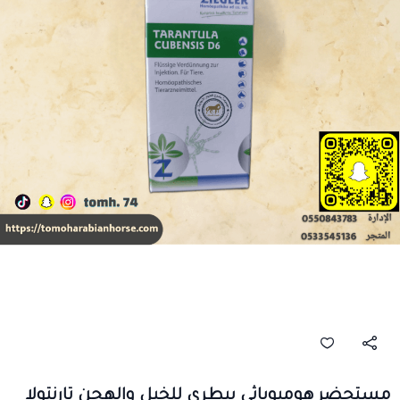
مستحضر هوميوباثي بيطري للخيل والهجن تارنتولا