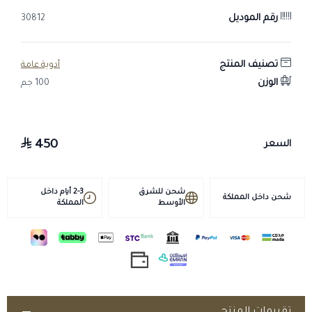
رقم الموديل
30812
تصنيف المنتج
أدوية عامة
الوزن
100 جم
450
السعر
شحن للشرق
2-3 أيام داخل
شحن داخل المملكة
الأوسط
المملكة