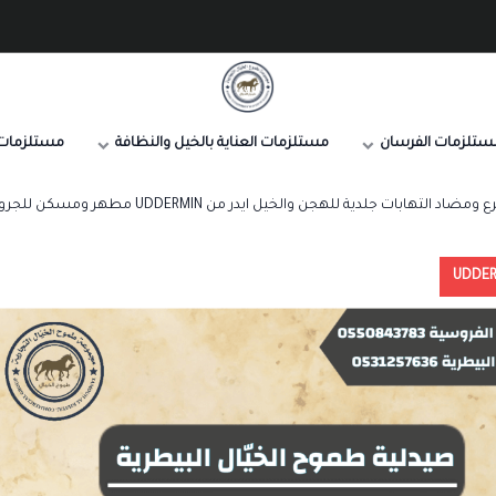
صيدلية طموح الخيال البيطرية
ستلزمات الفرسان
مستلزمات العناية بالخيل والنظافة
مستلزمات 
تهابات جلدية للهجن والخيل ايدر من UDDERMIN مطهر ومسكن للجروح واللدغات