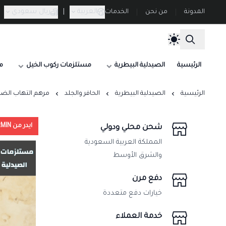
العربية
|
ريال سعودي
المدونة
من نحن
الخدمات
الرئيسية
الصيدلية البيطرية
مستلزمات ركوب الخيل
م
الرئيسية
الصيدلية البيطرية
الحافر والجلد
مرهم التهاب الضرع ومضاد ال
ايدر من UDDERMIN
شحن محلي ودولي
المملكة العربية السعودية
والشرق الأوسط
دفع مرن
خيارات دفع متعددة
خدمة العملاء