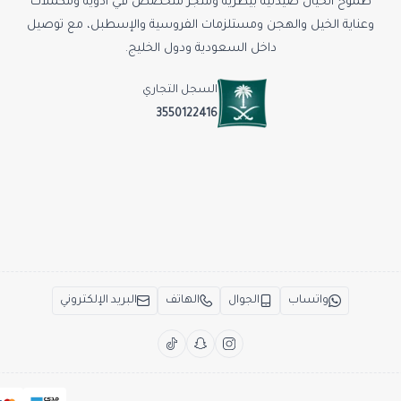
طموح الخيال صيدلية بيطرية ومتجر متخصص في أدوية ومكملات
وعناية الخيل والهجن ومستلزمات الفروسية والإسطبل، مع توصيل
داخل السعودية ودول الخليج.
السجل التجاري
3550122416
واتساب
الجوال
الهاتف
البريد الإلكتروني