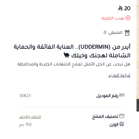
20
نفدت الكمية
المتبقي
0
أيدر من (UDDERMIN).. العناية الفائقة والحماية
الشاملة لهجنك وخيلك 🐪
هل تبحث عن الحل الأمثل لعلاج الالتهابات الجلدية والمحافظة
على سلامة الضرع؟ صيدلية
طموح الخيال البيطرية
توفر لكم
قراءة المزيد
مرهم
أيدر من (UDDERMIN)
، الخيار الأول للمربين والمحترفين.
✨ مميزات مرهم أيدر من:
رقم الموديل
30823
مضاد فعال للالتهابات:
يعمل بسرعة على تخفيف التورم
والالتهابات في منطقة الضرع والعضلات 🌡️.
مطهر وقاتل للبكتيريا:
يوفر حماية قصوى ضد الميكروبات
تصنيف المنتج
الحافر والجلد
المسببة للمشاكل الجلدية 🛡️.
الوزن
150 جم
سرعة الامتصاص:
يتميز بتركيبة تخترق الجلد بسرعة لتسكين