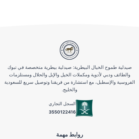
للمزيد من المنتجات :
مكمل غذائي للخيول
ابرة مسكن الم
اسيتشيابل فيت
علاج مفاصل
فيتامين حافر
دواء لعلاج الاحتقان
صيدلية طموح الخيال البيطرية: صيدلية بيطرية متخصصة في تبوك
بخاخ جروح
والطائف ودبي لأدوية ومكملات الخيل والإبل والحلال ومستلزمات
فيتامين ب1
الفروسية والإسطبل، مع استشارة من فريقنا وتوصيل سريع للسعودية
أقوى مضاد للالتهابات
والخليج.
كالسي باور - CALCI POWER
فيرامو إيفري FERAMO
السجل التجاري
حقنة فيتامين b12
3550122416
تابعنا علي منصة تيك توك من
روابط مهمة
تابعنا علي منصة انستقرام من