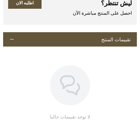
والأعضاء الحيوية.
ليش تنتظر؟
اطلبه الان
غسول (Flushing/Washing):
احصل على المنتج مباشرة الآن
يمكن استخدامه كغسول معقم
لغسل الجروح
أو
تنظيف الأغشية
المخاطية
(مثل الأنف أو العينين) قبل تطبيق علاج آخر، كونه محلولاً
معقماً ومتعادلاً (Isotonic) لا يسبب تهيجاً.
تقييمات المنتج
ما هي موانع استخدام نورمال سلاين؟
يمنع استخدام كلوريد الصوديوم في الحالات التالية:
فرط الحساسية لأي من مكوناته.
احتباس السوائل في الجسم.
ارتفاع صوديوم الدم.
اطلب المنتج
ما هي ظروف تخزين نورمال سلاين؟
يحفظ في درجة حرارة الغرفة، بعيداً عن الحرارة والرطوبة
متوفرة الآن في صيدلية طموح الخيال البيطرية.
لا توجد تقييمات حاليا
صيدلية طموح الخيال البيطرية توفر لك جميع الأدوية
البيطرية الأصلية، والفيتامينات، ومستلزمات
الفروسية، وأعلاف السباق.