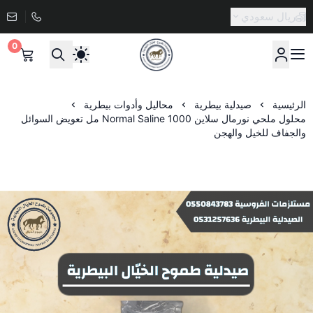
ريال سعودي
0
صيدلية طموح الخيال البيطرية
الرئيسية
صيدلية بيطرية
محاليل وأدوات بيطرية
محلول ملحي نورمال سلاين Normal Saline 1000 مل تعويض السوائل
والجفاف للخيل والهجن