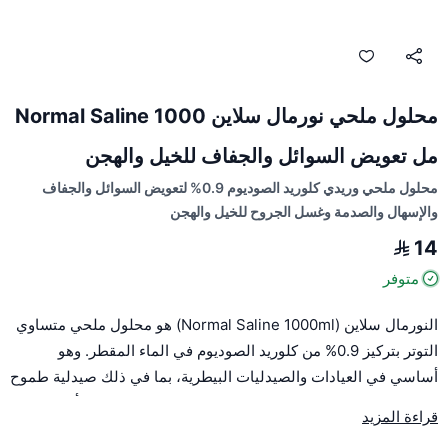
محلول ملحي نورمال سلاين Normal Saline 1000
مل تعويض السوائل والجفاف للخيل والهجن
محلول ملحي وريدي كلوريد الصوديوم 0.9% لتعويض السوائل والجفاف
والإسهال والصدمة وغسل الجروح للخيل والهجن
14
متوفر
النورمال سلاين (Normal Saline 1000ml) هو محلول ملحي متساوي
التوتر بتركيز 0.9% من كلوريد الصوديوم في الماء المقطر. وهو
أساسي في العيادات والصيدليات البيطرية، بما في ذلك صيدلية طموح
البيطرية، ويستخدم للخيول والهجن في عدة حالات علاجية، أهمها:
قراءة المزيد
تعويض السوائل والجفاف (Fluid Replacement):