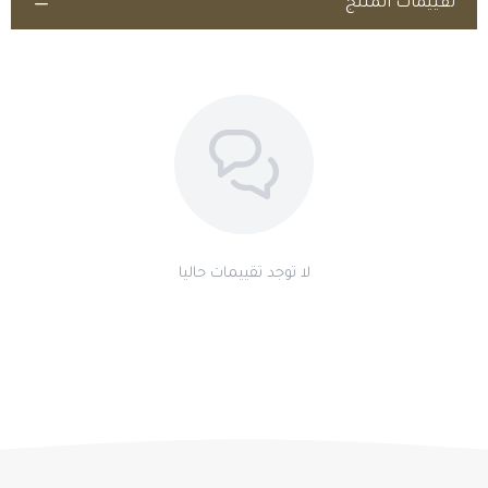
تقييمات المنتج
حقنها وريدياً، مما يسهل إعطائها ويقلل من تهيج الوريد.
دعم الحيوانات الضعيفة أو بعد العمليات الجراحية:
يُقدم الدعم اللازم للخيل والهجن بعد الإجهاد الشديد، أو العمليات
الجراحية، أو أثناء فترات المرض التي تقل فيها القدرة على الأكل والشرب.
اطلب المنتج
لا توجد تقييمات حاليا