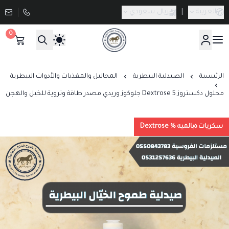
العربية
|
ريال سعودي
0
صيدلية طموح الخيال البيطرية
الرئيسية
الصيدلية البيطرية
المحاليل والمغذيات والأدوات البيطرية
محلول دكستروز 5 Dextrose جلوكوز وريدي مصدر طاقة وتروية للخيل والهجن
سكريات ٥بالميه % Dextrose