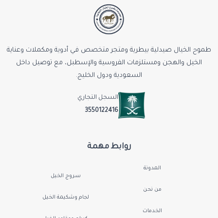
طموح الخيال صيدلية بيطرية ومتجر متخصص في أدوية ومكملات وعناية
الخيل والهجن ومستلزمات الفروسية والإسطبل، مع توصيل داخل
السعودية ودول الخليج.
السجل التجاري
3550122416
روابط مهمة
المدونة
سروج الخيل
من نحن
لجام وشكيمة الخيل
الخدمات