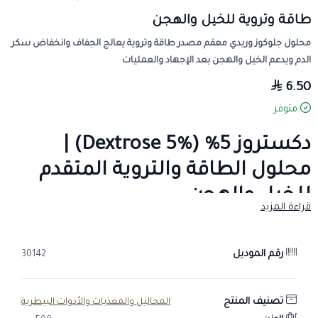
طاقة وتروية للخيل والهجن
محلول جلوكوز وريدي معقم مصدر طاقة وتروية يعالج الجفاف وانخفاض سكر
الدم ويدعم الخيل والهجن بعد الإجهاد والعمليات
6.50
متوفر
دكستروز 5% (Dextrose 5%) |
محلول الطاقة والتروية المتقدم
للخيل والهجن
قراءة المزيد
صيدلية طموح الخيال البيطرية
تُقدم لكم محلول
دكستروز 5%
، وهو جزء
أساسي وحيوي في خطة العلاج السائلة لدعم صحة وأداء حيواناتكم
رقم الموديل
30142
الثمينة.
هذا المحلول المعقم والجاهز للحقن الوريدي يُعد مصدراً سريعاً وموثوقاً
للطاقة
و
الماء الحر
لمساعدة الخيل والهجن على استعادة حيويتها.
تصنيف المنتج
المحاليل والمغذيات والأدوات البيطرية