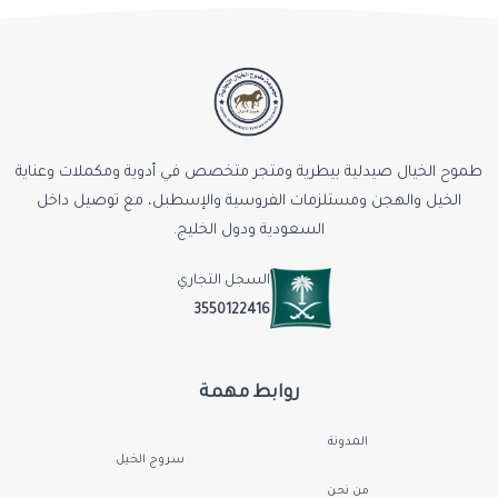
طموح الخيال صيدلية بيطرية ومتجر متخصص في أدوية ومكملات وعناية
الخيل والهجن ومستلزمات الفروسية والإسطبل، مع توصيل داخل
السعودية ودول الخليج.
السجل التجاري
3550122416
روابط مهمة
المدونة
سروج الخيل
من نحن