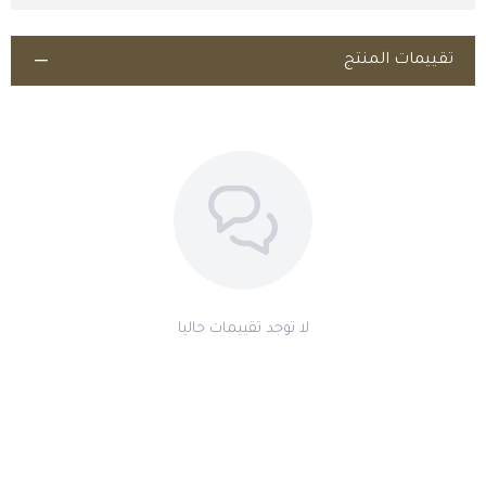
قبل السباق بـ 24 ساعة: 10 مل وريد بطيء.
قبل السباق بـ 4 ساعات: 10 مل وريد بطيء.
تقييمات المنتج
تختلف الجرعة حسب وزن الحصان والحالة الصحية، لذلك يُنصح دائمًا
باستشارة الطبيب البيطري.
اطلب المنتج
لا توجد تقييمات حاليا