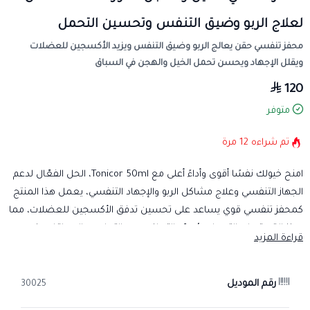
لعلاج الربو وضيق التنفس وتحسين التحمل
محفز تنفسي حقن يعالج الربو وضيق التنفس ويزيد الأكسجين للعضلات
ويقلل الإجهاد ويحسن تحمل الخيل والهجن في السباق
120
متوفر
تم شراءه
12
مرة
امنح خيولك نفسًا أقوى وأداءً أعلى مع Tonicor 50ml، الحل الفعّال لدعم
الجهاز التنفسي وعلاج مشاكل الربو والإجهاد التنفسي، يعمل هذا المنتج
كمحفز تنفسي قوي يساعد على تحسين تدفق الأكسجين للعضلات، مما
يعزز القدرة على التحمل ويُسرّع التعافي بعد التمارين والسباقات، فهو
قراءة المزيد
خيار مثالي لكل من يبحث عن تحسين أداء الخيل بشكل احترافي وآمن.
متى يحتاج خيلك إلى Tonicor؟
رقم الموديل
30025
علاج مشاكل التنفس والربو عند الخيول.