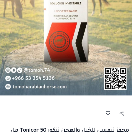
محفز تنفسي للخيل والهجن تنكور Tonicor 50 مل