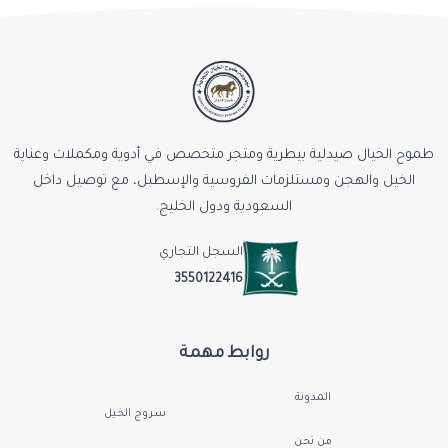
طموح الخيال صيدلية بيطرية ومتجر متخصص في أدوية ومكملات وعناية
الخيل والهجن ومستلزمات الفروسية والإسطبل، مع توصيل داخل
السعودية ودول الخليج.
السجل التجاري
3550122416
روابط مهمة
المدونة
سروج الخيل
من نحن