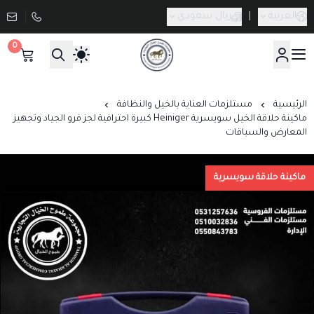
العربية
|
ريال سعودي
0
صيدلية طموح الخيال البيطرية
الرئيسية
مستلزمات العناية بالخيل والنظافة
ماكينة حلاقة الخيل سويسرية Heiniger كبيرة احترافية لجز فرو الجياد وتجهيز
المعارض والسباقات
ماكينة حلاقة سويسرية