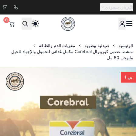
ريال سعودي
0
صيدلية طموح الخيال البيطرية
الرئيسية
صيدلية بيطرية
مقويات الدم والطاقة
منشط عصبي كوريبرال Corebral مكمل غذائي للخمول والإجهاد للخيل
والهجن 50 مل
بي 1