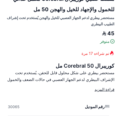
للخمول والإجهاد للخيل والهجن 50 مل
مستحضر بيطري لدعم الجهاز العصبي للخيل والهجن يُستخدم تحت إشراف
الطبيب البيطري
45
متوفر
تم شراءه
17
مرة
كوريبرال Corebral 50 مل
مستحضر بيطري على شكل محلول قابل للحقن، يُستخدم تحت
الإشراف البيطري لدعم الجهاز العصبي في حالات الضعف والخمول
والإجهاد لدى الخيل والهجن.
قراءة المزيد
الفئة والاستخدام
الفئة: مستحضر بيطري (منشط عصبي) للحقن.
رقم الموديل
30065
الشكل: محلول قابل للحقن (وريدي أو عضلي).
الحجم: 50 مل.