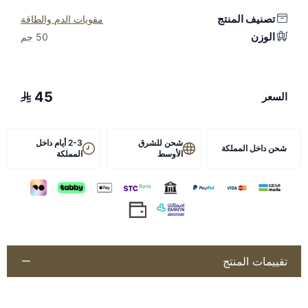
تصنيف المنتج
دواعي الاستخدام
مقويات الدم والطاقة
الوزن
50 جم
دعم الجهاز العصبي في حالات الضعف المؤقت.
حالات الخمول والإجهاد بعد المجهود أو السفر.
طريقة الاستخدام
45
السعر
يُعطى حقنًا (وريدي أو عضلي) بالجرعة التي يحددها الطبيب البيطري
حسب حالة الحيوان ووزنه، ووفق تعليمات الشركة المصنّعة. لا تتجاوز
الجرعة الموصى بها، ولا يُستخدم أثناء الحمل أو الرضاعة إلا باستشارة
شحن للشرق
2-3 أيام داخل
شحن داخل المملكة
الأوسط
المملكة
الطبيب البيطري.
التخزين
يُحفظ في مكان بارد وجاف بعيدًا عن أشعة الشمس ومتناول الأطفال.
تنبيهات
مستحضر بيطري يُصرف ويُستخدم تحت إشراف الطبيب البيطري
تقييمات المنتج
المختص فقط؛ اقرأ النشرة والتحذيرات والتزم بفترة الأمان (السحب)؛
يجب الالتزام بالأنظمة المعمول بها وقواعد مكافحة المنشّطات في
المسابقات.