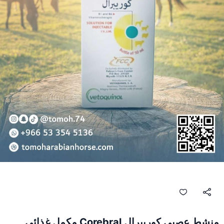
منشط عصبي كوريبرال Corebral مكمل غذائي