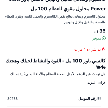
Power محلول مقوي للعظام 100 مل
محلول كالسيوم ومعادن يعالج نقص الكالسيوم والحمى اللبنية ويقوي العظام
والعضلات للخيل والإبل والهجن
35
متوفر
تم شراءه
4
مرات
كالسي باور 100 مل - القوة والنشاط لخيلك وهجنك
🐎🐪
هل تبحث عن الدعم الأمثل لصحة العظام والأداء البدني؟ يقدم لك
كالسي باور
التركيبة المتكاملة لتعويض نقص الكالسيوم والمعادن
قراءة المزيد
الضرورية، لضمان بقاء حيواناتك في قمة عطائها.
لماذا تختار كالسي باور؟ ✨
رقم الموديل
30788
يعد كالسي باور من الحلول البيطرية الفعالة التي تعمل على: