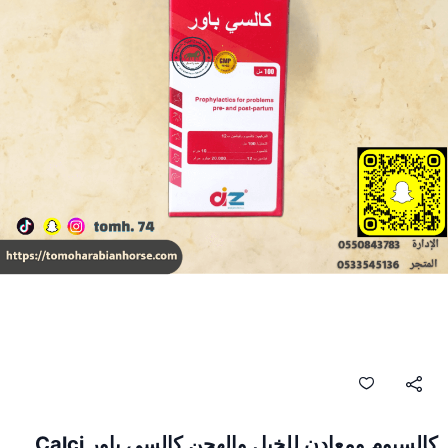
كالسيوم ومعادن للخيل والهجن كالسي باور Calci