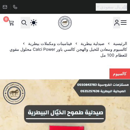
ريال سعودي
0
صيدلية طموح الخيال البيطرية
الرئيسية
صيدلية بيطرية
فيتامينات ومكملات بيطرية
كالسيوم ومعادن للخيل والهجن كالسي باور Calci Power محلول مقوي
للعظام 100 مل
كالسيوم