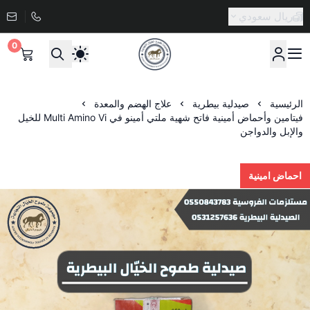
ريال سعودي
0
صيدلية طموح الخيال البيطرية
الرئيسية
صيدلية بيطرية
علاج الهضم والمعدة
فيتامين وأحماض أمينية فاتح شهية ملتي أمينو في Multi Amino Vi للخيل
والإبل والدواجن
احماض امينية