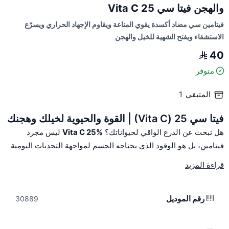
والهجن فيتا سي Vita C 25
فيتامين سي مضاد أكسدة يقوي المناعة ويقاوم الإجهاد الحراري ويسرّع
الاستشفاء ويفتح الشهية للخيل والهجن
40
متوفر
المتبقي
1
فيتا سي 25 (Vita C) | القوة والحيوية لخيلك وهجنك
هل تبحث عن الدرع الواقي لحيواناتك؟
Vita C 25%
ليس مجرد
فيتامين، بل هو الوقود الذي يحتاجه الجسم لمواجهة التحديات اليومية
والإجهاد البدني.
قراءة المزيد
لماذا تختار فيتا سي 25%؟
تعزيز المناعة:
يعمل كمضاد أكسدة قوي يحمي الخلايا من التلف ويرفع
رقم الموديل
30889
كفاءة الجهاز المناعي.
مقاومة الإجهاد الحراري:
الخيار الأمثل في فترات الصيف والحرارة