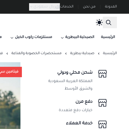
ريال سعودي
المدونة
من نحن
الخدمات
الرئيسية
الصيدلية البيطرية
مستلزمات ركوب الخيل
م
الرئيسية
صيدلية بيطرية
مستحضرات الخصوبة والمناعة
فيتام
فيتامين سي IGINAL C 100
شحن محلي ودولي
المملكة العربية السعودية
والشرق الأوسط
دفع مرن
خيارات دفع متعددة
خدمة العملاء