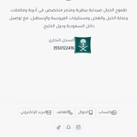
طموح الخيال صيدلية بيطرية ومتجر متخصص في أدوية ومكملات
وعناية الخيل والهجن ومستلزمات الفروسية والإسطبل، مع توصيل
داخل السعودية ودول الخليج.
السجل التجاري
3550122416
واتساب
الجوال
الهاتف
البريد الإلكتروني