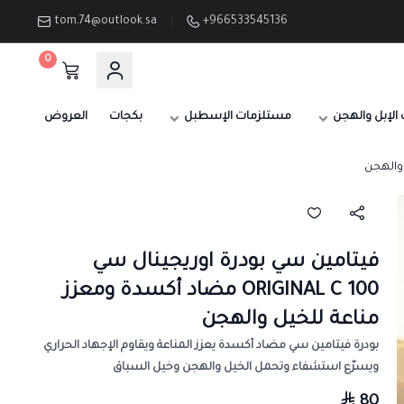
tom.74@outlook.sa
+966533545136
0
الإبل والهجن
مستلزمات الإسطبل
بكجات
العروض
فيتامين سي بودرة اوريجينال سي
ORIGINAL C 100 مضاد أكسدة ومعزز
مناعة للخيل والهجن
بودرة فيتامين سي مضاد أكسدة يعزز المناعة ويقاوم الإجهاد الحراري
ويسرّع استشفاء وتحمل الخيل والهجن وخيل السباق
80