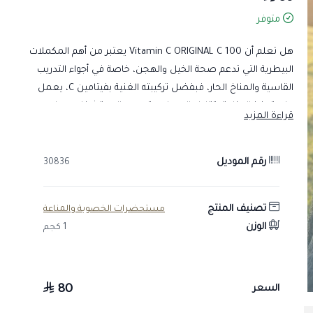
متوفر
هل تعلم أن Vitamin C ORIGINAL C 100 يعتبر من أهم المكملات
البيطرية التي تدعم صحة الخيل والهجن، خاصة في أجواء التدريب
القاسية والمناخ الحار، فبفضل تركيبته الغنية بفيتامين C، يعمل
على تعزيز المناعة، تقليل الإجهاد، وتسريع الاستشفاء، مما
قراءة المزيد
يساعد خيلك على الحفاظ على أعلى مستويات الأداء والنشاط
بشكل مستمر.
رقم الموديل
30836
متى تحتاج لاستخدام Vitamin C للخيل؟
تقوية المناعة ودعم الدفاعات الطبيعية للجسم.
تصنيف المنتج
مستحضرات الخصوبة والمناعة
المساعدة في مقاومة الإجهاد الحراري خلال الصيف.
الوزن
1 كجم
تحسين الحيوية والطاقة أثناء التدريب والسباقات.
دعم التعافي بعد المجهود البدني الشاق.
المساهمة في التئام العضلات والأنسجة بشكل أفضل.
80
السعر
حماية الخلايا من تأثير الجهد والإرهاق.