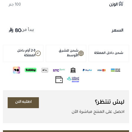
إشرافه.
الوزن
100 جم
يحفظ في درجة حرارة أقل من 25 درجة ويحفظ من الضوء المباشر.
للمزيد من المنتجات :
مكمل غذائي كولاجين
يبدأ من
80
السعر
منشط خيل
كريم مساج
مضاد حيوي
شحن للشرق
2-3 أيام داخل
شحن داخل المملكة
كريتاميتازون٢٠٢٢
الأوسط
المملكة
لاكتونيز هندي
معزز شعب هوائية
بيور اكسجين
مانع نزيف
أمراض التنفس
فلمبو
ليش تنتظر؟
اطلبه الان
احصل على المنتج مباشرة الآن
تابعنا علي منصة تيك توك من