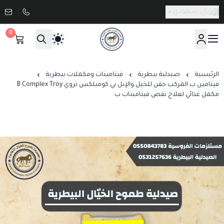
ريال سعودي
0
صيدلية طموح الخيال البيطرية
الرئيسية
صيدلية بيطرية
فيتامينات ومكملات بيطرية
فيتامين ب المركب حقن للخيل والإبل بي كومبلكس تروي B Complex Troy
مكمل غذائي لعلاج نقص فيتامينات ب