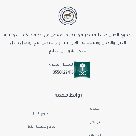
طموح الخيال صيدلية بيطرية ومتجر متخصص في أدوية ومكملات وعناية
الخيل والهجن ومستلزمات الفروسية والإسطبل، مع توصيل داخل
السعودية ودول الخليج.
السجل التجاري
3550122416
روابط مهمة
المدونة
سروج الخيل
من نحن
لجام وشكيمة الخيل
الخدمات