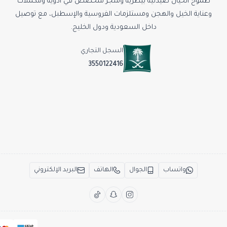
طموح الخيال صيدلية بيطرية ومتجر متخصص في أدوية ومكملات
وعناية الخيل والهجن ومستلزمات الفروسية والإسطبل، مع توصيل
داخل السعودية ودول الخليج.
السجل التجاري
3550122416
واتساب
الجوال
الهاتف
البريد الإلكتروني