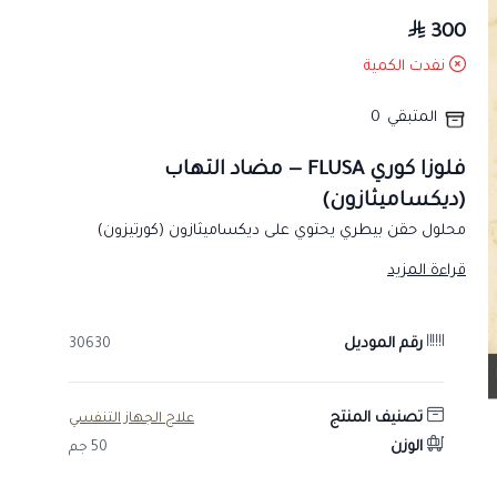
300
نفدت الكمية
المتبقي
0
فلوزا كوري FLUSA — مضاد التهاب
(ديكساميثازون)
محلول حقن بيطري يحتوي على ديكساميثازون (كورتيزون)
يُستخدم كمضاد للالتهاب.
قراءة المزيد
الفئة والاستخدام
مستحضر بيطري (كورتيكوستيرويد مضاد للالتهاب) يُستخدم في
رقم الموديل
30630
الخيل والأبقار.
التركيبة
تصنيف المنتج
علاج الجهاز التنفسي
ديكساميثازون.
الوزن
50 جم
دواعي الاستخدام