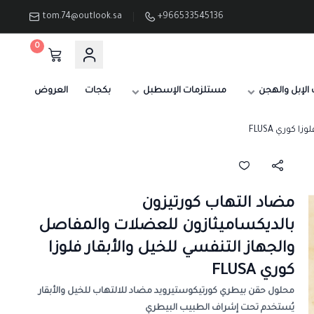
tom.74@outlook.sa
+966533545136
0
الإبل والهجن
مستلزمات الإسطبل
بكجات
العروض
كوري FLUSA
مضاد التهاب كورتيزون
بالديكساميثازون للعضلات والمفاصل
والجهاز التنفسي للخيل والأبقار فلوزا
كوري FLUSA
محلول حقن بيطري كورتيكوستيرويد مضاد للالتهاب للخيل والأبقار
يُستخدم تحت إشراف الطبيب البيطري