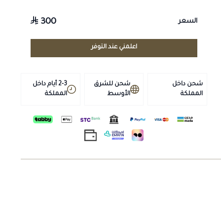
علاج بعض الحالات الالتهابية، بما في ذلك التهابات الجهاز
التنفسي.
300
السعر
طريقة الاستخدام
يُعطى عن طريق الحقن العضلي أو الوريدي في الخيل والأبقار،
اعلمني عند التوفر
بجرعة من 5 إلى 10 مل. تُحدَّد الجرعة النهائية من قبل الطبيب
البيطري.
شحن داخل
شحن للشرق
2-3 أيام داخل
التخزين
المملكة
الأوسط
المملكة
يُحفظ في مكان بارد وجاف بعيدًا عن أشعة الشمس ومتناول
الأطفال.
تنبيهات
مستحضر بيطري يُصرف ويُستخدم تحت إشراف الطبيب البيطري
المختص فقط؛ اقرأ النشرة والتحذيرات والتزم بفترة الأمان
(السحب)؛ يجب الالتزام بالأنظمة المعمول بها وقواعد مكافحة
المنشّطات في المسابقات.