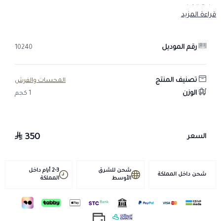
وراحة الخيل.
قراءة المزيد
مواصفات فتاحة فم الخيل :
رقم الموديل
مصنوع من الفولاذ المقاوم للصدأ لضمان المتانة
10240
تصميم مريح يتيح سهولة التحكم والاستخدام
مزود بمقابض قوية لثبات أفضل أثناء العمل
تصنيف المنتج
المحسات والفرش
مناسب للاستخدام البيطري والعناية الدورية بالخيول
الوزن
1 كجم
مميزات مبرد اسنان:
يساهم في تحسين صحة الفم والمضغ لدى الخيل
مقاوم للصدأ والتآكل لضمان عمر طويل
350
السعر
آمن وسهل الاستخدام مع تصميم عملي
أداة ضرورية للمربين والأطباء البيطريين
شحن للشرق
2-3 أيام داخل
شحن داخل المملكة
الأوسط
المملكة