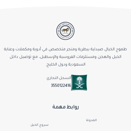
طموح الخيال صيدلية بيطرية ومتجر متخصص في أدوية ومكملات وعناية
الخيل والهجن ومستلزمات الفروسية والإسطبل، مع توصيل داخل
السعودية ودول الخليج.
السجل التجاري
3550122416
روابط مهمة
المدونة
سروج الخيل