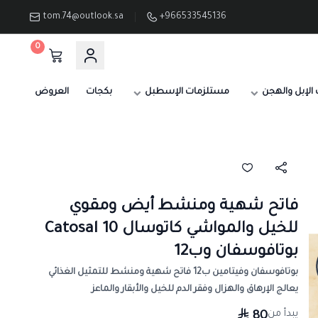
tom.74@outlook.sa
+966533545136
0
الإبل والهجن
مستلزمات الإسطبل
بكجات
العروض
فاتح شهية ومنشط أيض ومقوي
للخيل والمواشي كاتوسال Catosal 10
بوتافوسفان وب12
بوتافوسفان وفيتامين ب12 فاتح شهية ومنشط للتمثيل الغذائي
يعالج الإرهاق والهزال وفقر الدم للخيل والأبقار والماعز
يبدأ من
80