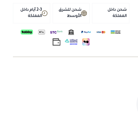
الربيع مع أعراض مثل الحيوانات الممددة، وفقدان الشهية،
وعسر الهضم المزمن أو شبع المعدة، وسوء التغذية، وانخفاض
شحن داخل
شحن للشرق
2-3 أيام داخل
المملكة
الأوسط
المملكة
إنتاج الحليب، والشذوذ العصبي.
العقم
فقر الدم الثانوي وفقر الدم الطفيلي
الإرهاق والاستنفاد
سوء التغذية بعد الولادة، والضعف، والاستنفاد بعد الأمراض
والغزوات الطفيلية.