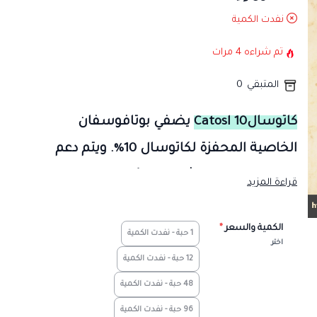
نفدت الكمية
تم شراءه
4
مرات
المتبقي
0
كاتوسال10 Catosl
يضفي بوتافوسفان
الخاصية المحفزة لكاتوسال 10%. ويتم دعم
تحفيز عمليات التمثيل الغذائي للكربوهيدرات
قراءة المزيد
والدهون والبروتين وتحفيز خلايا الدم الحمراء
بواسطة فيتامين ب12.
الكمية والسعر
*
1 حبة - نفدت الكمية
اختر
تركيب catosl 10% :
12 حبة - نفدت الكمية
يحتوي 1 ملليلتر من محلول كاتوسال 10% القابل للحقن على:
48 حبة - نفدت الكمية
بوتافوسفان 100 ملليغرام
96 حبة - نفدت الكمية
فيتامين ب12 0.05 ملليغرام