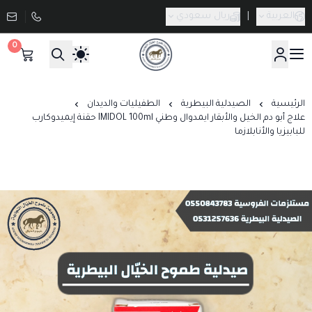
العربية
|
ريال سعودي
0
صيدلية طموح الخيال البيطرية
الرئيسية
الصيدلية البيطرية
الطفيليات والديدان
علاج أبو دم الخيل والأبقار ايمدوال وطني IMIDOL 100ml حقنة إيميدوكارب
للبابيزيا والأنابلازما