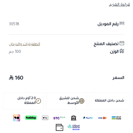
فعال للغاية ضد الأشكال الكبيرة والصغيرة من البابيزيا.
قراءة المزيد
إن التأثير المطول للإيميد و كارب له تأثير وقائي ضد عدوى الباييزيا لمدة
تصل إلى 6 أسابيع.
يستخدم في علاج الإصابة بالأنابلازما في الماشية.
رقم الموديل
30518
يمكن أيضا استخدامه لتعقيم معظم حالات العدوى بالباييزيا في الحيوانات
جرعة وطريقة الاستخدام
تصنيف المنتج
الطفيليات والديدان
يستخدم كحقن عضل، وتحت الجلد.
الوزن
100 جم
الجرعة في الخيول : 2 مل لكل 100 كجم
الجرعة في الأبقار : 1 مل لكل 100 كجم.
فترة السحب
160
السعر
في اللحوم: 28 يوما.
في اللين : 3 أيام.
التحذيرات
شحن للشرق
2-3 أيام داخل
شحن داخل المملكة
الأوسط
المملكة
يحفظ بعيدا عن الضوء.
يحفظ في درجة حرارة أقل من 25 درجة مئوية.
يعد آمنا للاستخدام بالجرعة الموصى بها.
قد تحدث آثار جانبية ذات طبيعة كولينية في بعض الأحيان، وهي عابرة ولا