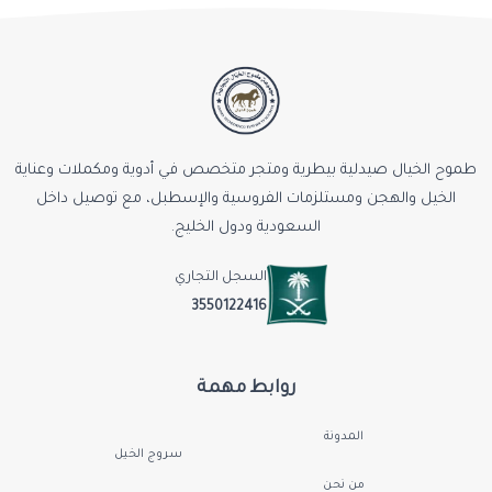
طموح الخيال صيدلية بيطرية ومتجر متخصص في أدوية ومكملات وعناية
الخيل والهجن ومستلزمات الفروسية والإسطبل، مع توصيل داخل
السعودية ودول الخليج.
السجل التجاري
3550122416
روابط مهمة
المدونة
سروج الخيل
من نحن