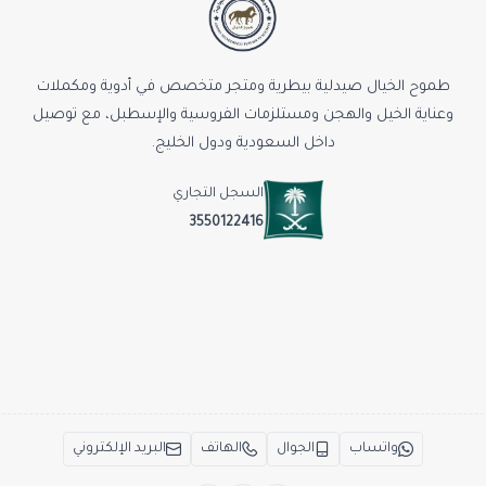
طموح الخيال صيدلية بيطرية ومتجر متخصص في أدوية ومكملات
وعناية الخيل والهجن ومستلزمات الفروسية والإسطبل، مع توصيل
داخل السعودية ودول الخليج.
السجل التجاري
3550122416
واتساب
الجوال
الهاتف
البريد الإلكتروني