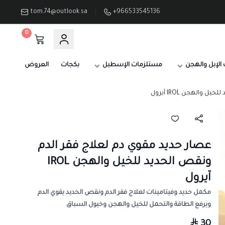
tom.74@outlook.sa
+966533545136
0
الإبل والهجن
مستلزمات الإسطبل
بكجات
العروض
والهجن IROL آيرول
عصار حديد مقوي دم لعلاج فقر الدم
ونقص الحديد للخيل والهجن IROL
آيرول
مكمل حديد وفيتامينات لعلاج فقر الدم ونقص الحديد يقوي الدم
ويرفع الطاقة والتحمل للخيل والهجن وخيول السباق
30