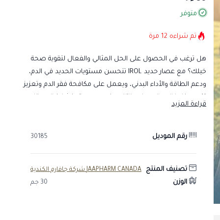
متوفر
تم شراءه
12
مرة
هل ترغب في الحصول على الحل المثالي والفعال لتقوية صحة
خيلك؟ مع عصار حديد IROL تتحسن مستويات الحديد في الدم،
ودعم الطاقة والأداء البدني، ويعمل على مكافحة فقر الدم وتعزيز
تكوين خلايا الدم الحمراء، بالتالي يضمن حيوية ونشاط الحيوانات
قراءة المزيد
حتى في فترات التدريب والسباقات المكثفة.
متى يكون عصار حديد IROL هو الخيار المناسب
رقم الموديل
30185
لخيلك؟
يُستخدم هذا المنتج في الحالات التي تحتاج إلى دعم الدم والطاقة،
تصنيف المنتج
JAAPHARM CANADA شركة جافارم الكندية
ومنها:
الوزن
30 جم
علاج فقر الدم الناتج عن نقص الحديد.
دعم إنتاج الهيموجلوبين وتحسين نقل الأكسجين.
رفع مستوى الحيوية أثناء التدريب والسباقات.