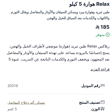
Relax هوارة 5 كيلو
طين تبريد وهوارة يبرد ويسكن السيقان والأوتار والمفاصل ويقلل التورم
والالتهاب والكدمات بعد السباق للخيل والهجن
185
متوفر
ريلاكس Relax طين تبريد (هوارة) موضعي لأطراف الخيل والهجن،
يمنح إحساسًا بالبرودة يساعد على تهدئة السيقان والأوتار والمفاصل
بعد المجهود، ويخفف التورم والكدمات الناتجة عن التدريب. عبوة 5
كيلو.
قراءة المزيد
المميزات
تبريد يدوم حتى 24 ساعة يمنح راحة مستمرة للأطراف بعد الجهد.
رقم الموديل
تركيبة تحتوي على بندق الساحرة (Witch Hazel) المعزز للتبريد،
20019
والجلسرين الذي يسهّل إزالة الطين بالماء البارد.
صالح للاستخدام على السيقان والأوتار والمفاصل، ويمكن استخدامه
تصنيف المنتج
مسكن ألم وعلاج المفاصل
لحشو الحوافر.
الوزن
5 كجم
سهل الفرد ولا يترك بقايا لزجة بعد الغسل.