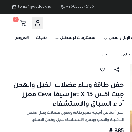
tom.74@outlook.sa
+966533545136
0
الإبل والهجن
مستلزمات الإسطبل
بكجات
العروض
حقن طاقة وبناء عضلات الخيل والهجن
جيت اكس 15 Jet X سيفا Ceva معزز
أداء السباق والاستشفاء
حقن أحماض أمينية مفجر طاقة ومقوي عضلات يقلل حمض
اللاكتيك والتعب ويسرّع الاستشفاء لخيل وهجن السباق
385