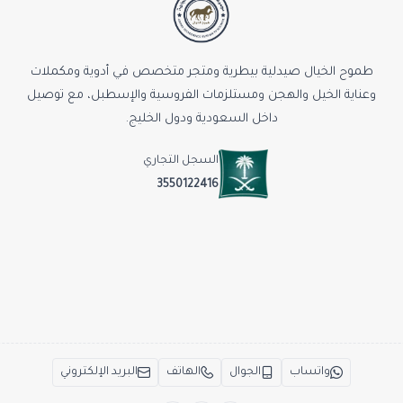
طموح الخيال صيدلية بيطرية ومتجر متخصص في أدوية ومكملات
وعناية الخيل والهجن ومستلزمات الفروسية والإسطبل، مع توصيل
داخل السعودية ودول الخليج.
السجل التجاري
3550122416
واتساب
الجوال
الهاتف
البريد الإلكتروني