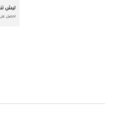
ليش تن
احصل على ا