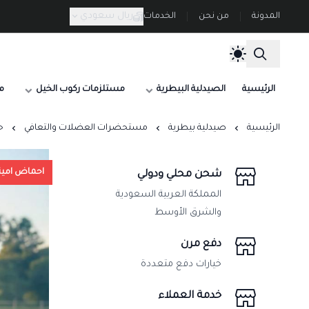
ريال سعودي
المدونة
من نحن
الخدمات
الرئيسية
الصيدلية البيطرية
مستلزمات ركوب الخيل
م
الرئيسية
صيدلية بيطرية
مستحضرات العضلات والتعافي
حق
احماض امين
شحن محلي ودولي
المملكة العربية السعودية
والشرق الأوسط
دفع مرن
خيارات دفع متعددة
خدمة العملاء