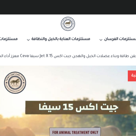
صيدلية طموح الخيال البيطرية
ستلزمات الفرسان
مستلزمات العناية بالخيل والنظافة
مستلزمات 
ن طاقة وبناء عضلات الخيل والهجن جيت اكس 15 Jet X سيفا Ceva معزز أداء السباق والاستشفاء
ية