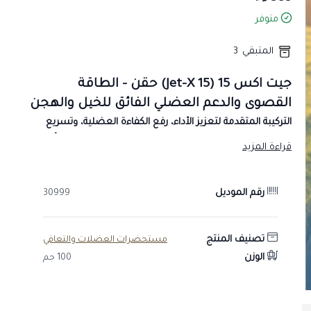
متوفر
المتبقي
3
جيت اكس 15 (Jet-X 15) حقن – الطاقة
القصوى والدعم العضلي الفائق للخيل والهجن
التركيبة المتقدمة لتعزيز الأداء، رفع الكفاءة العضلية، وتسريع
الاستشفاء في خيل السباق وهجن الركض.. للياقة بدنية لا تُقهر
قراءة المزيد
وصدارة دائمة.
رقم الموديل
30999
دواعي الاستخدام:
تعزيز الطاقة والتحمل (مفجر طاقة للخيل والهجن):
يحتوي على
تركيبة متطورة ترفع من كفاءة التمثيل الغذائي وإنتاج الطاقة
تصنيف المنتج
مستحضرات العضلات والتعافي
داخل الخلايا العضلية، مما يمنح الخيل والهجن القوة الإضافية
الوزن
100 جم
والقدرة على مواصلة الركض في السباقات الشاقة.
دعم وتطوير الكتلة العضلية:
يعمل ك مقوي بيطري يدعم البناء