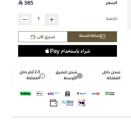
العضلي السليم، ويحمي الألياف العضلية من التمزق أو الإجهاد
385
السعر
الناتجة عن التدريبات المكثفة (الفحم).
تسريع الاستشفاء العضلي (مضاد للتعب والشد العضلي):
الكمية
يساعد بشكل مباشر في تقليل تراكم حمض اللاكتيك (Lactic
Acid) في العضلات، مما يمنع حدوث "الضلع" أو التشنجات
اشتري الآن
إضافة للسلة
العضلية بعد الركض، ويسرّع من عودة الحيوان لحالته الطبيعية
في وقت قياسي.
رفع الكفاءة الأيضية والحيوية:
تركيبته الغنية بالمركبات النشطة
تعمل على تحسين تدفق الدم المحمل بالأكسجين إلى
العضلات، مما يرفع من حيوية ونشاط الخيل والهجن ويحسن
شحن داخل
شحن للشرق
2-3 أيام داخل
الأداء العام.
المملكة
الأوسط
المملكة
مثالي لفترات التحضير والسباقات:
مكمل بيطري بالحقن يقدم
دعماً استثنائياً للحيوانات ية قبل وأثناء مواسم السباقات
(الميادين) لتأسيس بنية قوية ومقاومة للإجهاد.
الجرعة:
يُحقن
جيت اكس 15
عن طريق الوريد (IV) أو العضل (IM) حسب
توصية وإشراف الطبيب البيطري المختص، والجرعات