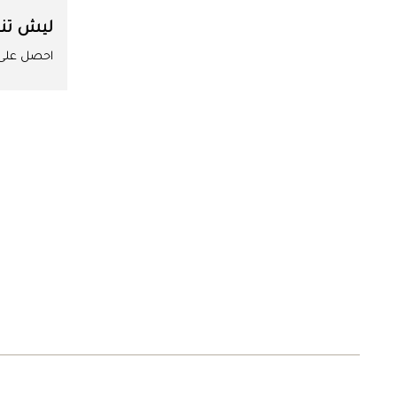
ليش تن
احصل على ا