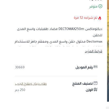
متوفر
تم شراءه
12
مرة
ديكتوماكس DECTOMAX250m مضاد طفيليات واسع المدى
للحقن.
Dectomax محلول حقن واسع المدى ومعقم جاهز للاستخدام
للقضاء على الديدان الداخلية والخارجية كالجرب والقراع، ويعالج
قراءة المزيد
أيضًا القراد والحشرات والديدان الإسطوانية .
رقم الموديل
30669
طريقة العمل:
يعمل الدواء على التأثير في القنوات العصبية للطفيليات مما
يؤدي إلى:
تصنيف المنتج
طارد ديدان وعلاج الجرب
شلل الطفيليات
الوزن
250 جم
ثم موتها
بينما في الثدييات يكون تأثيره محدودًا لأن مستقبلاته توجد داخل