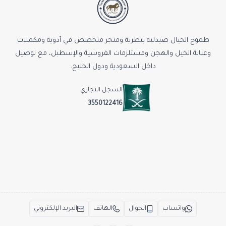
طموح الخيال صيدلية بيطرية ومتجر متخصص في أدوية ومكملات
وعناية الخيل والهجن ومستلزمات الفروسية والإسطبل، مع توصيل
داخل السعودية ودول الخليج.
السجل التجاري
3550122416
واتساب
الجوال
الهاتف
البريد الإلكتروني